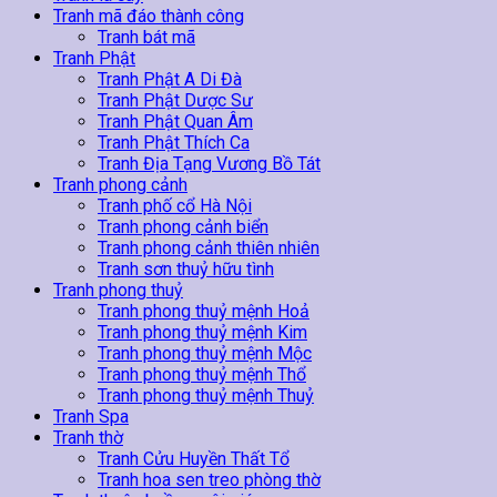
Tranh mã đáo thành công
Tranh bát mã
Tranh Phật
Tranh Phật A Di Đà
Tranh Phật Dược Sư
Tranh Phật Quan Âm
Tranh Phật Thích Ca
Tranh Địa Tạng Vương Bồ Tát
Tranh phong cảnh
Tranh phố cổ Hà Nội
Tranh phong cảnh biển
Tranh phong cảnh thiên nhiên
Tranh sơn thuỷ hữu tình
Tranh phong thuỷ
Tranh phong thuỷ mệnh Hoả
Tranh phong thuỷ mệnh Kim
Tranh phong thuỷ mệnh Mộc
Tranh phong thuỷ mệnh Thổ
Tranh phong thuỷ mệnh Thuỷ
Tranh Spa
Tranh thờ
Tranh Cửu Huyền Thất Tổ
Tranh hoa sen treo phòng thờ