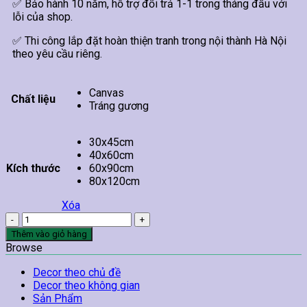
✅ Bảo hành 10 năm, hỗ trợ đổi trả 1-1 trong tháng đầu với
lỗi của shop.
✅ Thi công lắp đặt hoàn thiện tranh trong nội thành Hà Nội
theo yêu cầu riêng.
Canvas
Chất liệu
Tráng gương
30x45cm
40x60cm
Kích thước
60x90cm
80x120cm
Xóa
Tranh
Spa
Thêm vào giỏ hàng
Giảm
Browse
Béo
Bụng
Decor theo chủ đề
số
Decor theo không gian
lượng
Sản Phẩm