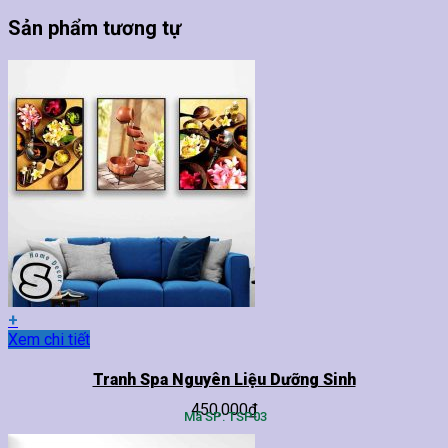
Sản phẩm tương tự
+
Sản
Xem chi tiết
phẩm
này
Tranh Spa Nguyên Liệu Dưỡng Sinh
có
450,000
₫
nhiều
Mã SP: TSP03
biến