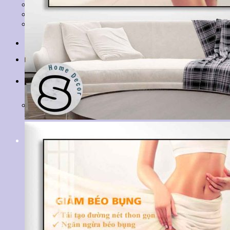
Tranh Lá Cây
Tranh Cá Chép
Tranh Tĩnh Vật
Tranh Đồng Quê
Tranh Thuỷ Mặc
Tranh Con Hổ
Tin tức
Liên hệ
Giỏ hàng
Chưa có sản phẩm trong giỏ hàng.
Tìm
kiếm: