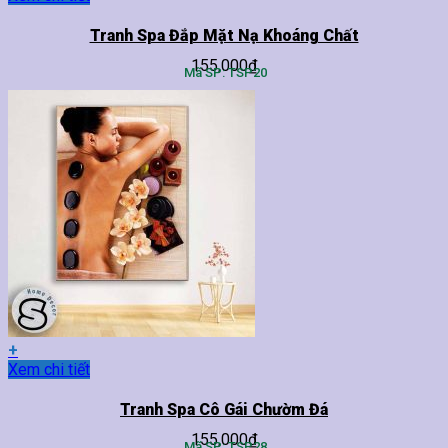
phẩm
này
Tranh Spa Đắp Mặt Nạ Khoáng Chất
có
155,000
₫
nhiều
Mã SP: TSP20
biến
thể.
Các
tùy
chọn
có
thể
được
chọn
trên
trang
sản
phẩm
+
Sản
Xem chi tiết
phẩm
này
Tranh Spa Cô Gái Chườm Đá
có
155,000
₫
nhiều
Mã SP: TSP28