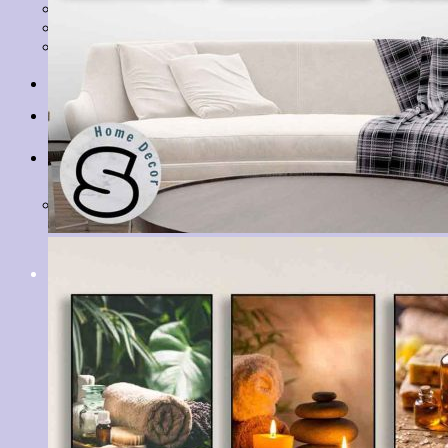
Tranh Lá Cây
Tranh Cá Chép
Tranh Tĩnh Vật
Tranh Đồng Quê
Tranh Thuỷ Mặc
Tranh Con Hổ
Tin tức
Liên hệ
Giỏ hàng
Chưa có sản phẩm trong giỏ hàng.
Tìm
kiếm: