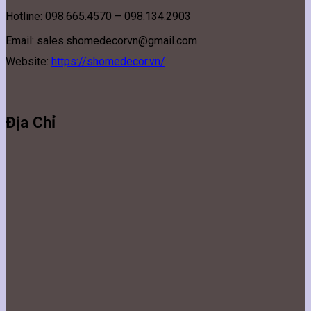
Hotline: 098.665.4570 – 098.134.2903
Email: sales.shomedecorvn@gmail.com
Website:
https://shomedecor.vn/
Địa Chỉ