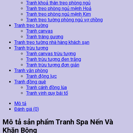
Tranh khoả thân treo phòng ngủ
Tranh treo phòng ngủ mệnh Hoả
Tranh treo phòng ngủ mệnh Kim
Tranh treo tường phòng ngủ vợ chồng
Tranh treo tường
Tranh canvas
Tranh tráng gương
Tranh treo tường nhà hàng khách sạn
Tranh trừu tượng
Tranh canvas trừu tượng
Tranh trừu tượng đen trắng
Tranh trừu tượng đơn giản
Tranh văn phòng
Tranh động lực
Tranh đồng quê
Tranh cánh đồng lúa
Tranh vinh quy bái tổ
Mô tả
Đánh giá (0)
Mô tả sản phẩm Tranh Spa Nến Và
Khăn Bông