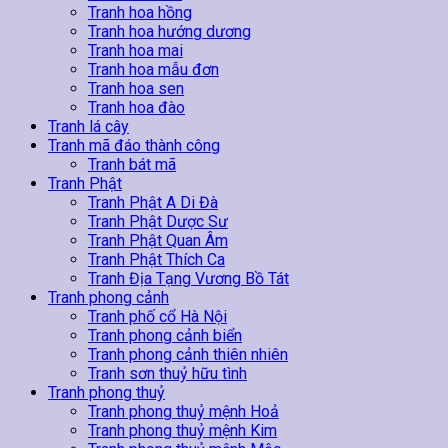
Tranh hoa hồng
Tranh hoa hướng dương
Tranh hoa mai
Tranh hoa mẫu đơn
Tranh hoa sen
Tranh hoa đào
Tranh lá cây
Tranh mã đáo thành công
Tranh bát mã
Tranh Phật
Tranh Phật A Di Đà
Tranh Phật Dược Sư
Tranh Phật Quan Âm
Tranh Phật Thích Ca
Tranh Địa Tạng Vương Bồ Tát
Tranh phong cảnh
Tranh phố cổ Hà Nội
Tranh phong cảnh biển
Tranh phong cảnh thiên nhiên
Tranh sơn thuỷ hữu tình
Tranh phong thuỷ
Tranh phong thuỷ mệnh Hoả
Tranh phong thuỷ mệnh Kim