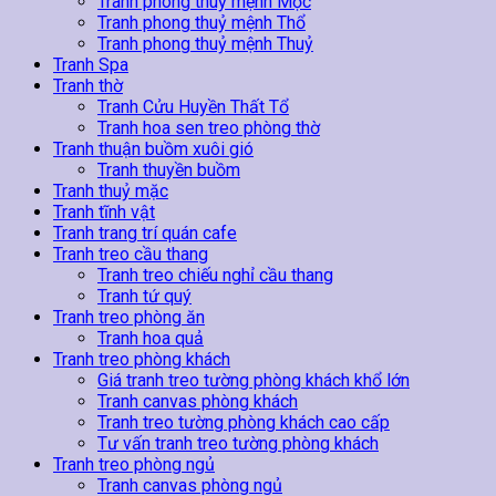
Tranh phong thuỷ mệnh Mộc
Tranh phong thuỷ mệnh Thổ
Tranh phong thuỷ mệnh Thuỷ
Tranh Spa
Tranh thờ
Tranh Cửu Huyền Thất Tổ
Tranh hoa sen treo phòng thờ
Tranh thuận buồm xuôi gió
Tranh thuyền buồm
Tranh thuỷ mặc
Tranh tĩnh vật
Tranh trang trí quán cafe
Tranh treo cầu thang
Tranh treo chiếu nghỉ cầu thang
Tranh tứ quý
Tranh treo phòng ăn
Tranh hoa quả
Tranh treo phòng khách
Giá tranh treo tường phòng khách khổ lớn
Tranh canvas phòng khách
Tranh treo tường phòng khách cao cấp
Tư vấn tranh treo tường phòng khách
Tranh treo phòng ngủ
Tranh canvas phòng ngủ