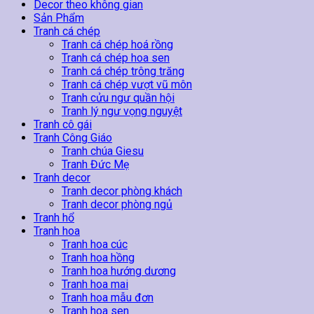
Botox
Decor theo không gian
số
Sản Phẩm
lượng
Tranh cá chép
Tranh cá chép hoá rồng
Tranh cá chép hoa sen
Tranh cá chép trông trăng
Tranh cá chép vượt vũ môn
Tranh cửu ngư quần hội
Tranh lý ngư vọng nguyệt
Tranh cô gái
Tranh Công Giáo
Tranh chúa Giesu
Tranh Đức Mẹ
Tranh decor
Tranh decor phòng khách
Tranh decor phòng ngủ
Tranh hổ
Tranh hoa
Tranh hoa cúc
Tranh hoa hồng
Tranh hoa hướng dương
Tranh hoa mai
Tranh hoa mẫu đơn
Tranh hoa sen