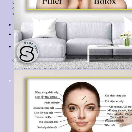
Tranh Lá Cây
Tranh Cá Chép
Tranh Tĩnh Vật
Tranh Đồng Quê
Tranh Thuỷ Mặc
Tranh Con Hổ
Tin tức
Liên hệ
Giỏ hàng
Chưa có sản phẩm trong giỏ hàng.
Tìm
kiếm: