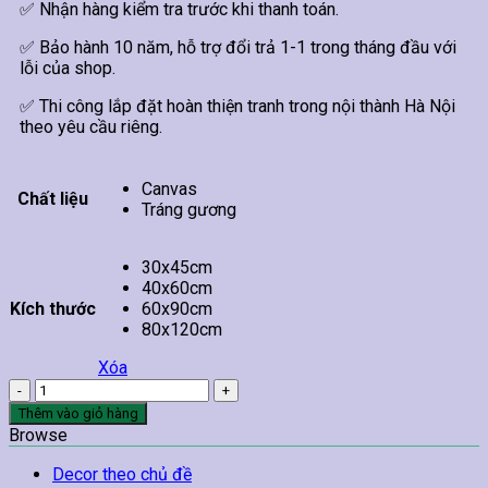
✅ Nhận hàng kiểm tra trước khi thanh toán.
✅ Bảo hành 10 năm, hỗ trợ đổi trả 1-1 trong tháng đầu với
lỗi của shop.
✅ Thi công lắp đặt hoàn thiện tranh trong nội thành Hà Nội
theo yêu cầu riêng.
Canvas
Chất liệu
Tráng gương
30x45cm
40x60cm
Kích thước
60x90cm
80x120cm
Xóa
Tranh
Spa
Thêm vào giỏ hàng
Tiêm
Browse
Filler
Và
Decor theo chủ đề