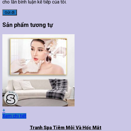
cho lần bình luận kế tiếp của tôi.
Sản phẩm tương tự
+
Sản
Xem chi tiết
phẩm
này
Tranh Spa Tiêm Môi Và Hốc Mắt