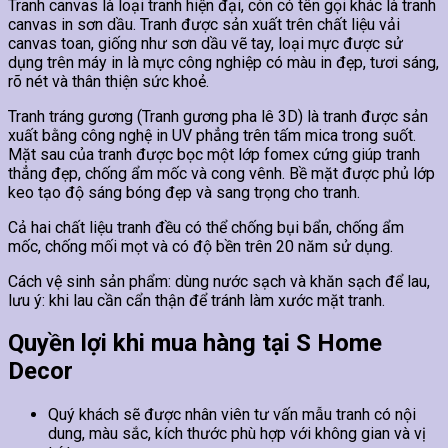
Tranh canvas là loại tranh hiện đại, còn có tên gọi khác là tranh
canvas in sơn dầu. Tranh được sản xuất trên chất liệu vải
canvas toan, giống như sơn dầu vẽ tay, loại mực được sử
dụng trên máy in là mực công nghiệp có màu in đẹp, tươi sáng,
rõ nét và thân thiện sức khoẻ.
Tranh tráng gương (Tranh gương pha lê 3D) là tranh được sản
xuất bằng công nghệ in UV phẳng trên tấm mica trong suốt.
Mặt sau của tranh được bọc một lớp fomex cứng giúp tranh
thẳng đẹp, chống ẩm mốc và cong vênh. Bề mặt được phủ lớp
keo tạo độ sáng bóng đẹp và sang trọng cho tranh.
Cả hai chất liệu tranh đều có thể chống bụi bẩn, chống ẩm
mốc, chống mối mọt và có độ bền trên 20 năm sử dụng.
Cách vệ sinh sản phẩm: dùng nước sạch và khăn sạch để lau,
lưu ý: khi lau cần cẩn thận để tránh làm xước mặt tranh.
Quyền lợi khi mua hàng tại S Home
Decor
Quý khách sẽ được nhân viên tư vấn mẫu tranh có nội
dung, màu sắc, kích thước phù hợp với không gian và vị