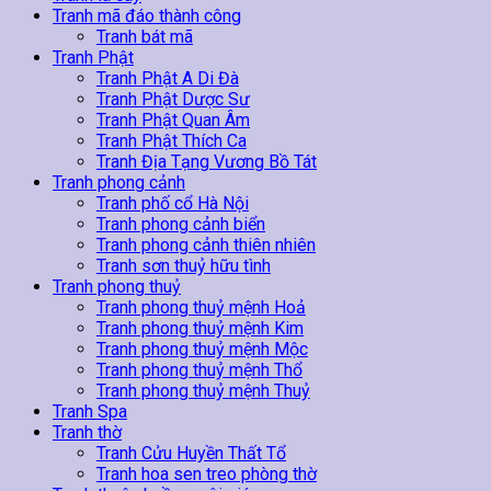
Tranh mã đáo thành công
Tranh bát mã
Tranh Phật
Tranh Phật A Di Đà
Tranh Phật Dược Sư
Tranh Phật Quan Âm
Tranh Phật Thích Ca
Tranh Địa Tạng Vương Bồ Tát
Tranh phong cảnh
Tranh phố cổ Hà Nội
Tranh phong cảnh biển
Tranh phong cảnh thiên nhiên
Tranh sơn thuỷ hữu tình
Tranh phong thuỷ
Tranh phong thuỷ mệnh Hoả
Tranh phong thuỷ mệnh Kim
Tranh phong thuỷ mệnh Mộc
Tranh phong thuỷ mệnh Thổ
Tranh phong thuỷ mệnh Thuỷ
Tranh Spa
Tranh thờ
Tranh Cửu Huyền Thất Tổ
Tranh hoa sen treo phòng thờ