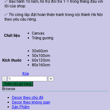
✅ Bảo hành 10 năm, hỗ trợ đổi trả 1-1 trong tháng đầu với
lỗi của shop.
✅ Thi công lắp đặt hoàn thiện tranh trong nội thành Hà Nội
theo yêu cầu riêng.
Canvas
Chất liệu
Tráng gương
30x60cm
50x100cm
Kích thước
60x120cm
80x160cm
Xóa
Tranh
Tán
Thêm vào giỏ hàng
Cây
Browse
Lá
Vàng
Decor theo chủ đề
số
Decor theo không gian
lượng
Sản Phẩm