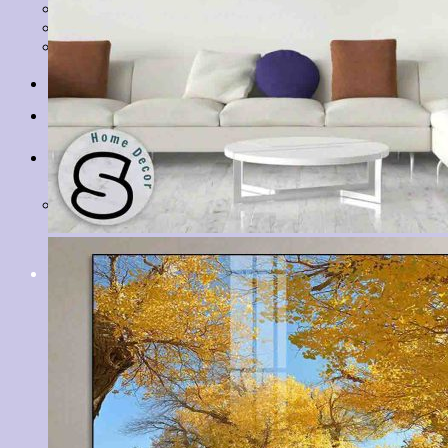
Tranh Lá Cây
Tranh Cá Chép
Tranh Tĩnh Vật
Tranh Đồng Quê
Tranh Thuỷ Mặc
Tranh Con Hổ
Tin tức
Liên hệ
Giỏ hàng
Chưa có sản phẩm trong giỏ hàng.
Tìm
kiếm: