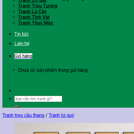
Tranh Cô Gái
Tranh Trừu Tượng
Tranh Lá Cây
Tranh Tĩnh Vật
Tranh Thuỷ Mặc
Tin tức
Liên hệ
Giỏ hàng
Chưa có sản phẩm trong giỏ hàng.
Tìm
kiếm:
Tranh treo cầu thang
/
Tranh tứ quý