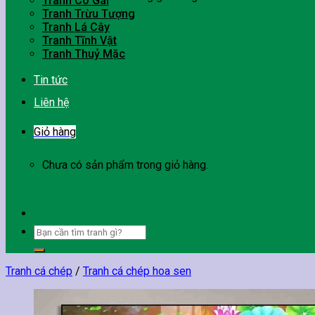
Tranh Cô Gái
Tranh Trừu Tượng
Tranh Lá Cây
Tranh Tĩnh Vật
Tranh Thuỷ Mặc
Tin tức
Liên hệ
Giỏ hàng
Chưa có sản phẩm trong giỏ hàng.
Tìm
kiếm:
Tranh cá chép
/
Tranh cá chép hoa sen