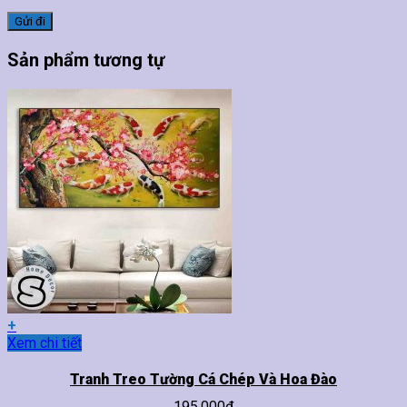
Sản phẩm tương tự
+
Sản
Xem chi tiết
phẩm
này
Tranh Treo Tường Cá Chép Và Hoa Đào
có
195,000
₫