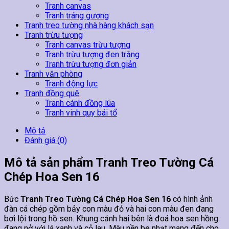
Tranh canvas
Tranh tráng gương
Tranh treo tường nhà hàng khách sạn
Tranh trừu tượng
Tranh canvas trừu tượng
Tranh trừu tượng đen trắng
Tranh trừu tượng đơn giản
Tranh văn phòng
Tranh động lực
Tranh đồng quê
Tranh cánh đồng lúa
Tranh vinh quy bái tổ
Mô tả
Đánh giá (0)
Mô tả sản phẩm Tranh Treo Tường Cá
Chép Hoa Sen 16
Bức
Tranh Treo Tường Cá Chép Hoa Sen 16
có hình ảnh
đàn cá chép gồm bảy con màu đỏ và hai con màu đen đang
bơi lội trong hồ sen. Khung cảnh hai bên là đoá hoa sen hồng
đang nở với lá xanh và cỏ lau. Màu nền be nhạt mang đến cho