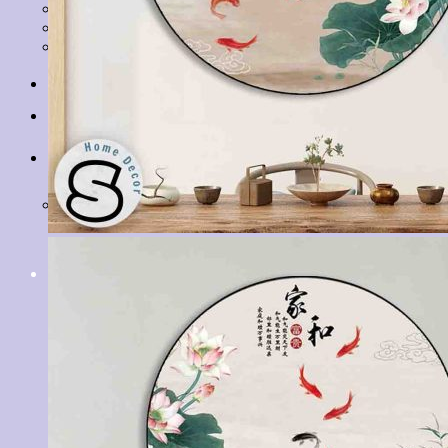
Tranh Lá Cây
Tranh Cá Chép
Tranh Tĩnh Vật
Tranh Đồng Quê
Tranh Thuỷ Mặc
Tranh Con Hổ
Tin tức
Liên hệ
Giỏ hàng
Chưa có sản phẩm trong giỏ hàng.
Tìm
kiếm: