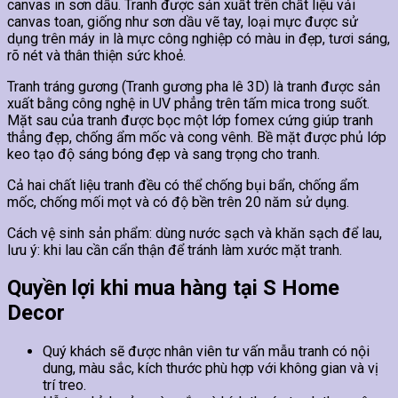
canvas in sơn dầu. Tranh được sản xuất trên chất liệu vải
canvas toan, giống như sơn dầu vẽ tay, loại mực được sử
dụng trên máy in là mực công nghiệp có màu in đẹp, tươi sáng,
rõ nét và thân thiện sức khoẻ.
Tranh tráng gương (Tranh gương pha lê 3D) là tranh được sản
xuất bằng công nghệ in UV phẳng trên tấm mica trong suốt.
Mặt sau của tranh được bọc một lớp fomex cứng giúp tranh
thẳng đẹp, chống ẩm mốc và cong vênh. Bề mặt được phủ lớp
keo tạo độ sáng bóng đẹp và sang trọng cho tranh.
Cả hai chất liệu tranh đều có thể chống bụi bẩn, chống ẩm
mốc, chống mối mọt và có độ bền trên 20 năm sử dụng.
Cách vệ sinh sản phẩm: dùng nước sạch và khăn sạch để lau,
lưu ý: khi lau cần cẩn thận để tránh làm xước mặt tranh.
Quyền lợi khi mua hàng tại S Home
Decor
Quý khách sẽ được nhân viên tư vấn mẫu tranh có nội
dung, màu sắc, kích thước phù hợp với không gian và vị
trí treo.