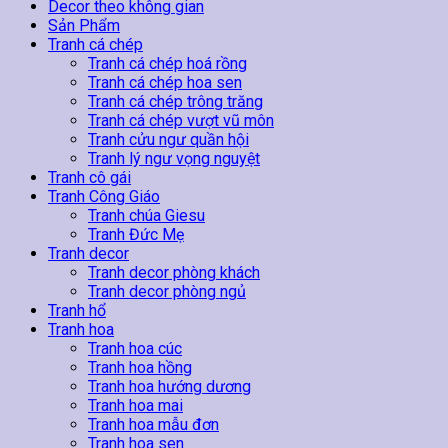
Hoa
Decor theo không gian
Sen
Sản Phẩm
16
Tranh cá chép
số
Tranh cá chép hoá rồng
lượng
Tranh cá chép hoa sen
Tranh cá chép trông trăng
Tranh cá chép vượt vũ môn
Tranh cửu ngư quần hội
Tranh lý ngư vọng nguyệt
Tranh cô gái
Tranh Công Giáo
Tranh chúa Giesu
Tranh Đức Mẹ
Tranh decor
Tranh decor phòng khách
Tranh decor phòng ngủ
Tranh hổ
Tranh hoa
Tranh hoa cúc
Tranh hoa hồng
Tranh hoa hướng dương
Tranh hoa mai
Tranh hoa mẫu đơn
Tranh hoa sen