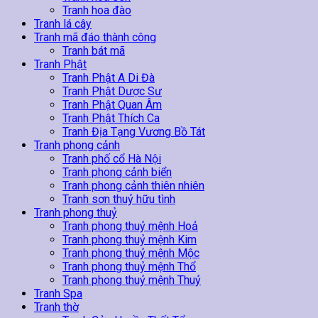
Tranh hoa đào
Tranh lá cây
Tranh mã đáo thành công
Tranh bát mã
Tranh Phật
Tranh Phật A Di Đà
Tranh Phật Dược Sư
Tranh Phật Quan Âm
Tranh Phật Thích Ca
Tranh Địa Tạng Vương Bồ Tát
Tranh phong cảnh
Tranh phố cổ Hà Nội
Tranh phong cảnh biển
Tranh phong cảnh thiên nhiên
Tranh sơn thuỷ hữu tình
Tranh phong thuỷ
Tranh phong thuỷ mệnh Hoả
Tranh phong thuỷ mệnh Kim
Tranh phong thuỷ mệnh Mộc
Tranh phong thuỷ mệnh Thổ
Tranh phong thuỷ mệnh Thuỷ
Tranh Spa
Tranh thờ