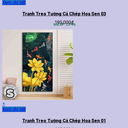
Sản
Xem chi tiết
phẩm
này
Tranh Treo Tường Cá Chép Hoa Sen 03
có
195,000
₫
nhiều
Mã SP: CPT6
biến
thể.
Các
tùy
chọn
có
thể
được
chọn
trên
trang
sản
phẩm
+
Sản
Xem chi tiết
phẩm
này
Tranh Treo Tường Cá Chép Hoa Sen 01
có