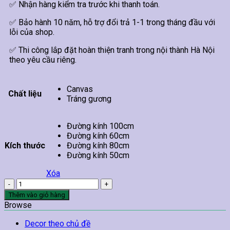
✅ Nhận hàng kiểm tra trước khi thanh toán.
✅ Bảo hành 10 năm, hỗ trợ đổi trả 1-1 trong tháng đầu với
lỗi của shop.
✅ Thi công lắp đặt hoàn thiện tranh trong nội thành Hà Nội
theo yêu cầu riêng.
Canvas
Chất liệu
Tráng gương
Đường kính 100cm
Đường kính 60cm
Kích thước
Đường kính 80cm
Đường kính 50cm
Xóa
Tranh
Treo
Thêm vào giỏ hàng
Tường
Browse
Cá
Chép
Decor theo chủ đề