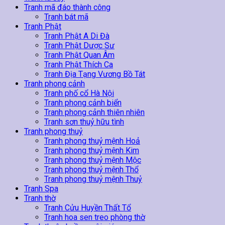
Tranh mã đáo thành công
Tranh bát mã
Tranh Phật
Tranh Phật A Di Đà
Tranh Phật Dược Sư
Tranh Phật Quan Âm
Tranh Phật Thích Ca
Tranh Địa Tạng Vương Bồ Tát
Tranh phong cảnh
Tranh phố cổ Hà Nội
Tranh phong cảnh biển
Tranh phong cảnh thiên nhiên
Tranh sơn thuỷ hữu tình
Tranh phong thuỷ
Tranh phong thuỷ mệnh Hoả
Tranh phong thuỷ mệnh Kim
Tranh phong thuỷ mệnh Mộc
Tranh phong thuỷ mệnh Thổ
Tranh phong thuỷ mệnh Thuỷ
Tranh Spa
Tranh thờ
Tranh Cửu Huyền Thất Tổ
Tranh hoa sen treo phòng thờ