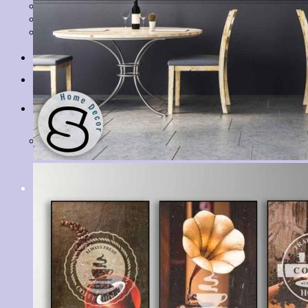
Tranh Lá Cây
Tranh Cá Chép
Tranh Tĩnh Vật
Tranh Đồng Quê
Tranh Thuỷ Mặc
Tranh Con Hổ
Tin tức
Liên hệ
Giỏ hàng
Chưa có sản phẩm trong giỏ hàng.
Tìm
kiếm: