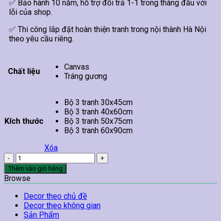
✅ Bảo hành 10 năm, hỗ trợ đổi trả 1-1 trong tháng đầu với
lỗi của shop.
✅ Thi công lắp đặt hoàn thiện tranh trong nội thành Hà Nội
theo yêu cầu riêng.
Canvas
Chất liệu
Tráng gương
Bộ 3 tranh 30x45cm
Bộ 3 tranh 40x60cm
Kích thước
Bộ 3 tranh 50x75cm
Bộ 3 tranh 60x90cm
Xóa
Tranh
Treo
Thêm vào giỏ hàng
Tường
Browse
Coffee
02
Decor theo chủ đề
số
Decor theo không gian
lượng
Sản Phẩm