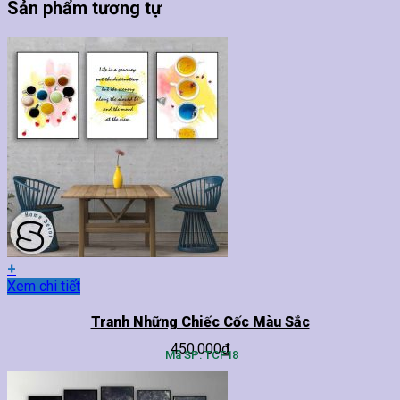
Sản phẩm tương tự
+
Sản
Xem chi tiết
phẩm
này
Tranh Những Chiếc Cốc Màu Sắc
có
450,000
₫
nhiều
Mã SP: TCF18
biến
thể.