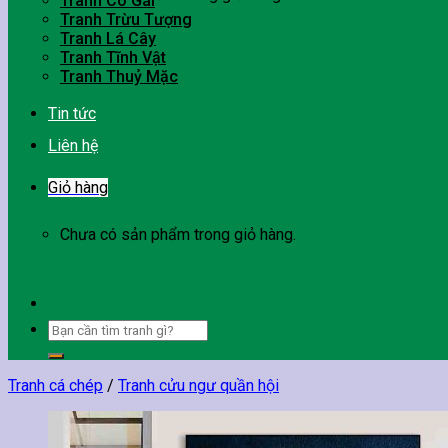
Tranh Cô Gái
Tranh Trừu Tượng
Tranh Lá Cây
Tranh Tĩnh Vật
Tranh Thuỷ Mặc
Tin tức
Liên hệ
Giỏ hàng
Chưa có sản phẩm trong giỏ hàng.
Tìm
kiếm:
Tranh cá chép
/
Tranh cửu ngư quần hội