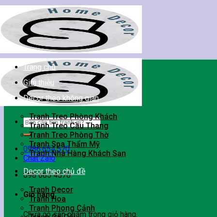
Skip
to
content
Trang chủ
Giới thiệu
Decor theo không gian
Tranh Treo Phòng Khách
Tìm
Tranh Treo Cầu Thang
kiếm:
Tranh Treo Phòng Thờ
Tranh Spa Thẩm Mỹ
0986.654.570
Tranh Nhà Hàng Khách Sạn
Chat Zalo
Decor theo chủ đề
098 665 4570
Tranh Decor
Giỏ hàng
Tranh Hoa
Tranh Phong Cảnh
Chưa có sản phẩm trong giỏ hàng.