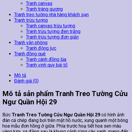
Tranh canvas
Tranh tráng gương
Tranh treo tường nhà hàng khách sạn
Tranh trừu tượng
Tranh canvas trừu tượng
Tranh trừu tượng đen trắng
Tranh trừu tượng đơn giản
Tranh văn phòng
Tranh động lực
Tranh đồng quê
Tranh cánh đồng lúa
Tranh vinh quy bái tổ
Mô tả
Đánh giá (0)
Mô tả sản phẩm Tranh Treo Tường Cửu
Ngư Quần Hội 29
Bức
Tranh Treo Tường Cửu Ngư Quần Hội 29
có hình ảnh
đàn cá chép đang bơi trên mặt hồ nước, xung quanh một bông
hoa mẫu đơn hồng ở giữa. Phía trước hoạ tiết hoa sen màu
vàng kim, xa đằng sau là khung cảnh rừng cây xanh, mang đến