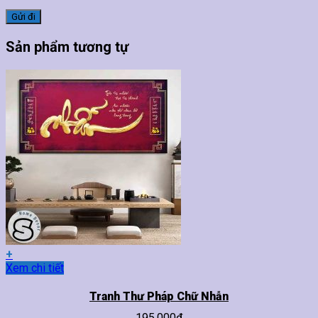
Sản phẩm tương tự
+
Sản
Xem chi tiết
phẩm
này
Tranh Thư Pháp Chữ Nhẫn
có
195,000
₫