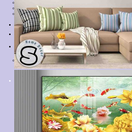
Tranh Lá Cây
Tranh Cá Chép
Tranh Tĩnh Vật
Tranh Đồng Quê
Tranh Thuỷ Mặc
Tranh Con Hổ
Tin tức
Liên hệ
Giỏ hàng
Chưa có sản phẩm trong giỏ hàng.
Tìm
kiếm: