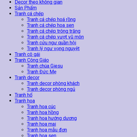
Quần
Decor theo không gian
Hội
Sản Phẩm
29
Tranh cá chép
số
Tranh cá chép hoá rồng
lượng
Tranh cá chép hoa sen
Tranh cá chép trông trăng
Tranh cá chép vượt vũ môn
Tranh cửu ngư quần hội
Tranh lý ngư vọng nguyệt
Tranh cô gái
Tranh Công Giáo
Tranh chúa Giesu
Tranh Đức Mẹ
Tranh decor
Tranh decor phòng khách
Tranh decor phòng ngủ
Tranh hổ
Tranh hoa
Tranh hoa cúc
Tranh hoa hồng
Tranh hoa hướng dương
Tranh hoa mai
Tranh hoa mẫu đơn
Tranh hoa sen