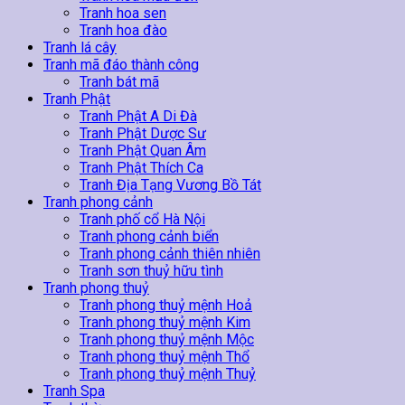
Tranh hoa sen
Tranh hoa đào
Tranh lá cây
Tranh mã đáo thành công
Tranh bát mã
Tranh Phật
Tranh Phật A Di Đà
Tranh Phật Dược Sư
Tranh Phật Quan Âm
Tranh Phật Thích Ca
Tranh Địa Tạng Vương Bồ Tát
Tranh phong cảnh
Tranh phố cổ Hà Nội
Tranh phong cảnh biển
Tranh phong cảnh thiên nhiên
Tranh sơn thuỷ hữu tình
Tranh phong thuỷ
Tranh phong thuỷ mệnh Hoả
Tranh phong thuỷ mệnh Kim
Tranh phong thuỷ mệnh Mộc
Tranh phong thuỷ mệnh Thổ
Tranh phong thuỷ mệnh Thuỷ
Tranh Spa