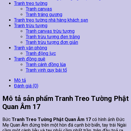
Tranh treo tường
Tranh canvas
Tranh tráng gương
Tranh treo tường nhà hàng khách sạn
Tranh trừu tượng
Tranh canvas trừu tượng
Tranh trừu tượng đen trắng
Tranh trừu tượng đơn giản
Tranh văn phòng
Tranh động lực
Tranh đồng quê
Tranh cánh đồng lúa
Tranh vinh quy bái tổ
Mô tả
Đánh giá (0)
Mô tả sản phẩm Tranh Treo Tường Phật
Quan Âm 17
Bức
Tranh Treo Tường Phật Quan Âm 17
có hình ảnh Đức
Mẹ Quan Âm đứng trên một hòn đá cạnh bờ biển, tay trái Ngài
cầm một cành liễu và tay phải cầm phất trần, trên đầu toả ra