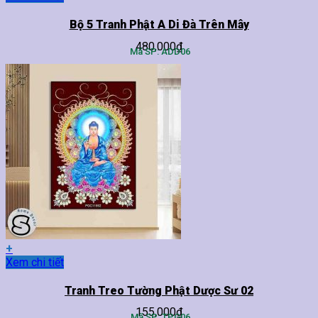
phẩm
này
Bộ 5 Tranh Phật A Di Đà Trên Mây
có
480,000
₫
nhiều
Mã SP: ADD06
biến
thể.
Các
tùy
chọn
có
thể
được
chọn
trên
trang
sản
phẩm
+
Sản
Xem chi tiết
phẩm
này
Tranh Treo Tường Phật Dược Sư 02
có
155,000
₫
nhiều
Mã SP: TPG06