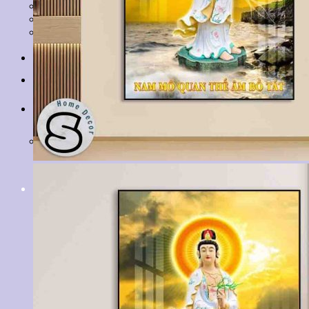
Tranh Lá Cây
Tranh Cá Chép
Tranh Tĩnh Vật
Tranh Đồng Quê
Tranh Thuỷ Mặc
Tranh Con Hổ
Tin tức
Liên hệ
Giỏ hàng
Chưa có sản phẩm trong giỏ hàng.
Tìm
kiếm: