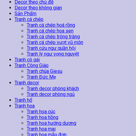
Quan
Decor theo chủ đề
Âm
Decor theo không gian
17
Sản Phẩm
số
Tranh cá chép
lượng
Tranh cá chép hoá rồng
Tranh cá chép hoa sen
Tranh cá chép trông trăng
Tranh cá chép vượt vũ môn
Tranh cửu ngư quần hội
Tranh lý ngư vọng nguyệt
Tranh cô gái
Tranh Công Giáo
Tranh chúa Giesu
Tranh Đức Mẹ
Tranh decor
Tranh decor phòng khách
Tranh decor phòng ngủ
Tranh hổ
Tranh hoa
Tranh hoa cúc
Tranh hoa hồng
Tranh hoa hướng dương
Tranh hoa mai
Tranh hoa mẫu đơn