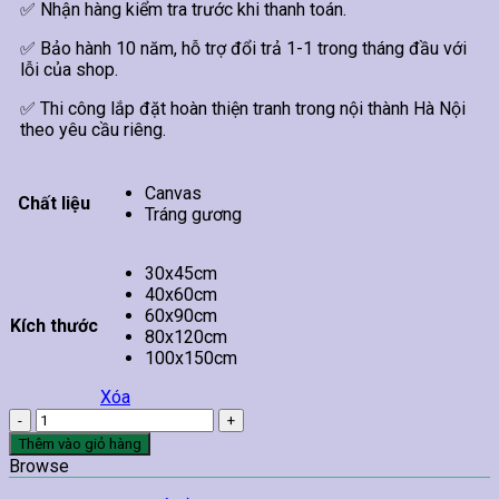
✅ Nhận hàng kiểm tra trước khi thanh toán.
✅ Bảo hành 10 năm, hỗ trợ đổi trả 1-1 trong tháng đầu với
lỗi của shop.
✅ Thi công lắp đặt hoàn thiện tranh trong nội thành Hà Nội
theo yêu cầu riêng.
Canvas
Chất liệu
Tráng gương
30x45cm
40x60cm
60x90cm
Kích thước
80x120cm
100x150cm
Xóa
Tranh
Treo
Thêm vào giỏ hàng
Tường
Browse
Phật