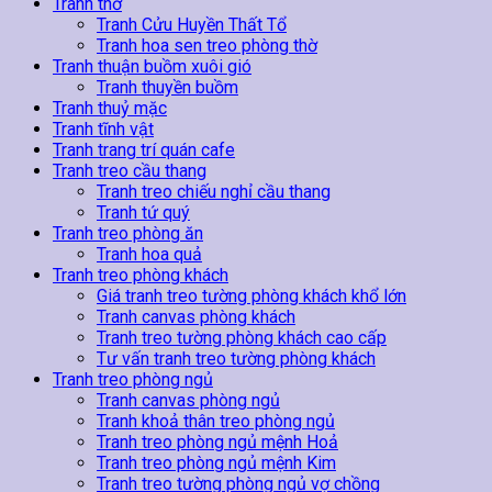
Tranh thờ
Tranh Cửu Huyền Thất Tổ
Tranh hoa sen treo phòng thờ
Tranh thuận buồm xuôi gió
Tranh thuyền buồm
Tranh thuỷ mặc
Tranh tĩnh vật
Tranh trang trí quán cafe
Tranh treo cầu thang
Tranh treo chiếu nghỉ cầu thang
Tranh tứ quý
Tranh treo phòng ăn
Tranh hoa quả
Tranh treo phòng khách
Giá tranh treo tường phòng khách khổ lớn
Tranh canvas phòng khách
Tranh treo tường phòng khách cao cấp
Tư vấn tranh treo tường phòng khách
Tranh treo phòng ngủ
Tranh canvas phòng ngủ
Tranh khoả thân treo phòng ngủ
Tranh treo phòng ngủ mệnh Hoả
Tranh treo phòng ngủ mệnh Kim
Tranh treo tường phòng ngủ vợ chồng