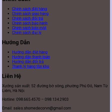
Chính sách đặt hàng
Chính sách giao hàng
Chính sách đổi trả
Chính sách bảo hành
Chính sách bảo mật
Chính sách đại lý
Hướng Dẫn
Hướng dẫn đặt hàng
Hướng dẫn thanh toán
Hướng dẫn đổi trả
Thanh lý hàng tồn kho
Liên Hệ
Xưởng sản xuất: 52 đường bờ sông, phường Phú Đô, Nam Từ
Liêm, Hà Nội.
Hotline: 098.665.4570 – 098.134.2903
Email: sales.shomedecorvn@gmail.com