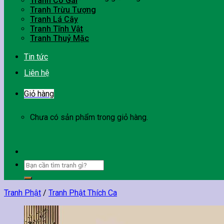
Tranh Cô Gái
Tranh Trừu Tượng
Tranh Lá Cây
Tranh Tĩnh Vật
Tranh Thuỷ Mặc
Tin tức
Liên hệ
Giỏ hàng
Chưa có sản phẩm trong giỏ hàng.
Tìm
kiếm:
Tranh Phật
/
Tranh Phật Thích Ca