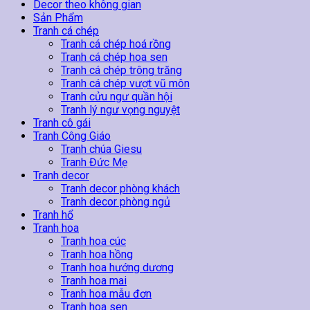
144
Decor theo không gian
số
Sản Phẩm
lượng
Tranh cá chép
Tranh cá chép hoá rồng
Tranh cá chép hoa sen
Tranh cá chép trông trăng
Tranh cá chép vượt vũ môn
Tranh cửu ngư quần hội
Tranh lý ngư vọng nguyệt
Tranh cô gái
Tranh Công Giáo
Tranh chúa Giesu
Tranh Đức Mẹ
Tranh decor
Tranh decor phòng khách
Tranh decor phòng ngủ
Tranh hổ
Tranh hoa
Tranh hoa cúc
Tranh hoa hồng
Tranh hoa hướng dương
Tranh hoa mai
Tranh hoa mẫu đơn
Tranh hoa sen