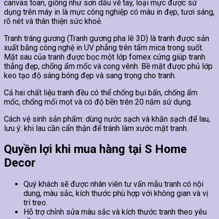
canvas toan, giống như sơn dầu vẽ tay, loại mực được sử
dụng trên máy in là mực công nghiệp có màu in đẹp, tươi sáng,
rõ nét và thân thiện sức khoẻ.
Tranh tráng gương (Tranh gương pha lê 3D) là tranh được sản
xuất bằng công nghệ in UV phẳng trên tấm mica trong suốt.
Mặt sau của tranh được bọc một lớp fomex cứng giúp tranh
thẳng đẹp, chống ẩm mốc và cong vênh. Bề mặt được phủ lớp
keo tạo độ sáng bóng đẹp và sang trọng cho tranh.
Cả hai chất liệu tranh đều có thể chống bụi bẩn, chống ẩm
mốc, chống mối mọt và có độ bền trên 20 năm sử dụng.
Cách vệ sinh sản phẩm: dùng nước sạch và khăn sạch để lau,
lưu ý: khi lau cần cẩn thận để tránh làm xước mặt tranh.
Quyền lợi khi mua hàng tại S Home
Decor
Quý khách sẽ được nhân viên tư vấn mẫu tranh có nội
dung, màu sắc, kích thước phù hợp với không gian và vị
trí treo.
Hỗ trợ chỉnh sửa màu sắc và kích thước tranh theo yêu