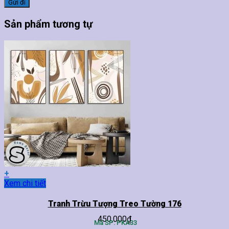
Sản phẩm tương tự
+
Sản
Xem chi tiết
phẩm
này
Tranh Trừu Tượng Treo Tường 176
có
450,000
₫
nhiều
Mã SP: PKA33