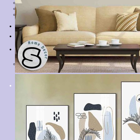
Tranh Lá Cây
Tranh Cá Chép
Tranh Tĩnh Vật
Tranh Đồng Quê
Tranh Thuỷ Mặc
Tranh Con Hổ
Tin tức
Liên hệ
Giỏ hàng
Chưa có sản phẩm trong giỏ hàng.
Tìm
kiếm: