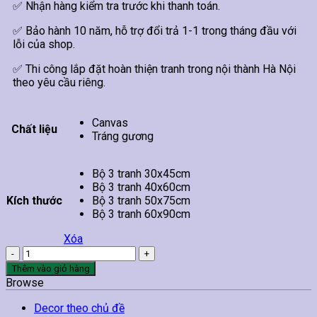
✅ Nhận hàng kiểm tra trước khi thanh toán.
✅ Bảo hành 10 năm, hỗ trợ đổi trả 1-1 trong tháng đầu với
lỗi của shop.
✅ Thi công lắp đặt hoàn thiện tranh trong nội thành Hà Nội
theo yêu cầu riêng.
Canvas
Chất liệu
Tráng gương
Bộ 3 tranh 30x45cm
Bộ 3 tranh 40x60cm
Kích thước
Bộ 3 tranh 50x75cm
Bộ 3 tranh 60x90cm
Xóa
Tranh
Trừu
Thêm vào giỏ hàng
Tượng
Browse
Treo
Tường
Decor theo chủ đề