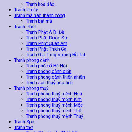
Tranh hoa đào
Tranh lá cây
Tranh mã đáo thành công
Tranh bát mã
Tranh Phật
Tranh Phật A Di Đà
Tranh Phật Dược Sư
Tranh Phật Quan Âm
Tranh Phật Thích Ca
Tranh Địa Tạng Vương Bồ Tát
Tranh phong cảnh
Tranh phố cổ Hà Nội
Tranh phong cảnh biển
Tranh phong cảnh thiên nhiên
Tranh sơn thuỷ hữu tình
Tranh phong thuỷ
Tranh phong thuỷ mệnh Hoả
Tranh phong thuỷ mệnh Kim
Tranh phong thuỷ mệnh Mộc
Tranh phong thuỷ mệnh Thổ
Tranh phong thuỷ mệnh Thuỷ
Tranh Spa
Tranh thờ