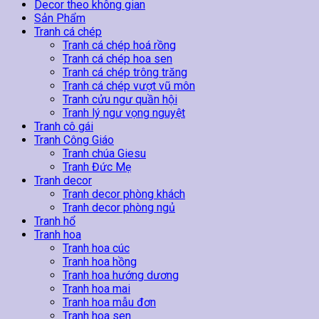
174
Decor theo không gian
số
Sản Phẩm
lượng
Tranh cá chép
Tranh cá chép hoá rồng
Tranh cá chép hoa sen
Tranh cá chép trông trăng
Tranh cá chép vượt vũ môn
Tranh cửu ngư quần hội
Tranh lý ngư vọng nguyệt
Tranh cô gái
Tranh Công Giáo
Tranh chúa Giesu
Tranh Đức Mẹ
Tranh decor
Tranh decor phòng khách
Tranh decor phòng ngủ
Tranh hổ
Tranh hoa
Tranh hoa cúc
Tranh hoa hồng
Tranh hoa hướng dương
Tranh hoa mai
Tranh hoa mẫu đơn
Tranh hoa sen