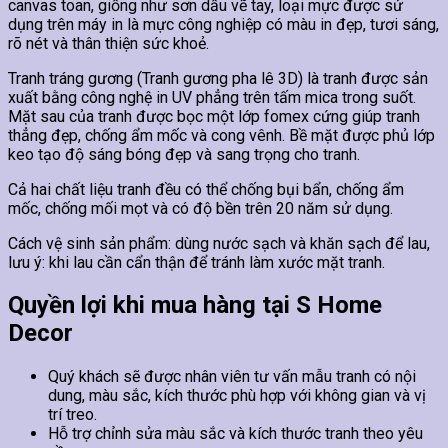
canvas toan, giống như sơn dầu vẽ tay, loại mực được sử
dụng trên máy in là mực công nghiệp có màu in đẹp, tươi sáng,
rõ nét và thân thiện sức khoẻ.
Tranh tráng gương (Tranh gương pha lê 3D) là tranh được sản
xuất bằng công nghệ in UV phẳng trên tấm mica trong suốt.
Mặt sau của tranh được bọc một lớp fomex cứng giúp tranh
thẳng đẹp, chống ẩm mốc và cong vênh. Bề mặt được phủ lớp
keo tạo độ sáng bóng đẹp và sang trọng cho tranh.
Cả hai chất liệu tranh đều có thể chống bụi bẩn, chống ẩm
mốc, chống mối mọt và có độ bền trên 20 năm sử dụng.
Cách vệ sinh sản phẩm: dùng nước sạch và khăn sạch để lau,
lưu ý: khi lau cần cẩn thận để tránh làm xước mặt tranh.
Quyền lợi khi mua hàng tại S Home
Decor
Quý khách sẽ được nhân viên tư vấn mẫu tranh có nội
dung, màu sắc, kích thước phù hợp với không gian và vị
trí treo.
Hỗ trợ chỉnh sửa màu sắc và kích thước tranh theo yêu