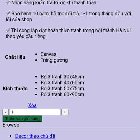
✅ Nhận hàng kiểm tra trước khi thanh toán.
✅ Bảo hành 10 năm, hỗ trợ đổi trả 1-1 trong tháng đầu với
lỗi của shop.
✅ Thi công lắp đặt hoàn thiện tranh trong nội thành Hà Nội
theo yêu cầu riêng.
Canvas
Chất liệu
Tráng gương
Bộ 3 tranh 30x45cm
Bộ 3 tranh 40x60cm
Kích thước
Bộ 3 tranh 50x75cm
Bộ 3 tranh 60x90cm
Xóa
Tranh
Trừu
Thêm vào giỏ hàng
Tượng
Browse
Treo
Tường
Decor theo chủ đề