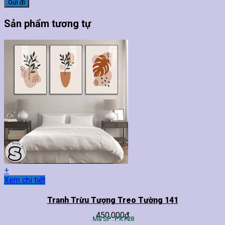
Sản phẩm tương tự
+
Sản
Xem chi tiết
phẩm
này
Tranh Trừu Tượng Treo Tường 141
có
450,000
₫
nhiều
Mã SP: PKT28