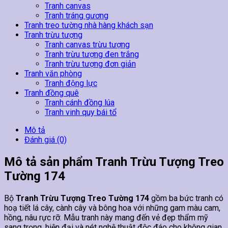
Tranh canvas
Tranh tráng gương
Tranh treo tường nhà hàng khách sạn
Tranh trừu tượng
Tranh canvas trừu tượng
Tranh trừu tượng đen trắng
Tranh trừu tượng đơn giản
Tranh văn phòng
Tranh động lực
Tranh đồng quê
Tranh cánh đồng lúa
Tranh vinh quy bái tổ
Mô tả
Đánh giá (0)
Mô tả sản phẩm Tranh Trừu Tượng Treo
Tường 174
Bộ
Tranh Trừu Tượng Treo Tường 174
gồm ba bức tranh có
hoạ tiết lá cây, cành cây và bông hoa với những gam màu cam,
hồng, nâu rực rỡ. Mẫu tranh này mang đến vẻ đẹp thẩm mỹ
sang trọng, hiện đại và nét nghệ thuật độc đáo cho không gian