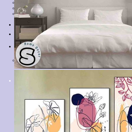
Tranh Lá Cây
Tranh Cá Chép
Tranh Tĩnh Vật
Tranh Đồng Quê
Tranh Thuỷ Mặc
Tranh Con Hổ
Tin tức
Liên hệ
Giỏ hàng
Chưa có sản phẩm trong giỏ hàng.
Tìm
kiếm: