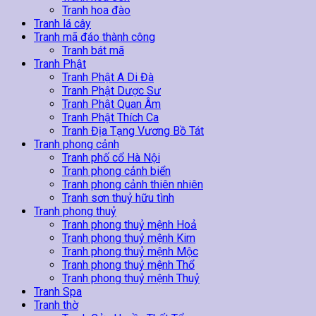
Tranh hoa đào
Tranh lá cây
Tranh mã đáo thành công
Tranh bát mã
Tranh Phật
Tranh Phật A Di Đà
Tranh Phật Dược Sư
Tranh Phật Quan Âm
Tranh Phật Thích Ca
Tranh Địa Tạng Vương Bồ Tát
Tranh phong cảnh
Tranh phố cổ Hà Nội
Tranh phong cảnh biển
Tranh phong cảnh thiên nhiên
Tranh sơn thuỷ hữu tình
Tranh phong thuỷ
Tranh phong thuỷ mệnh Hoả
Tranh phong thuỷ mệnh Kim
Tranh phong thuỷ mệnh Mộc
Tranh phong thuỷ mệnh Thổ
Tranh phong thuỷ mệnh Thuỷ
Tranh Spa
Tranh thờ