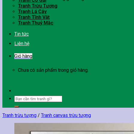
Tranh Cô Gái
Tranh Trừu Tượng
Tranh Lá Cây
Tranh Tĩnh Vật
Tranh Thuỷ Mặc
Tin tức
Liên hệ
Giỏ hàng
Chưa có sản phẩm trong giỏ hàng.
Tìm
kiếm:
Tranh trừu tượng
/
Tranh canvas trừu tượng