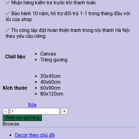
✅ Nhận hàng kiểm tra trước khi thanh toán.
✅ Bảo hành 10 năm, hỗ trợ đổi trả 1-1 trong tháng đầu với
lỗi của shop.
✅ Thi công lắp đặt hoàn thiện tranh trong nội thành Hà Nội
theo yêu cầu riêng.
Canvas
Chất liệu
Tráng gương
30x45cm
40x60cm
Kích thước
60x90cm
80x120cm
Xóa
Tranh
Trừu
Thêm vào giỏ hàng
Tượng
Browse
Treo
Tường
Decor theo chủ đề