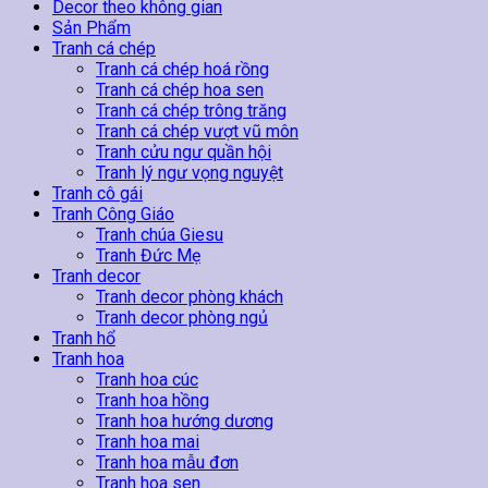
71
Decor theo không gian
số
Sản Phẩm
lượng
Tranh cá chép
Tranh cá chép hoá rồng
Tranh cá chép hoa sen
Tranh cá chép trông trăng
Tranh cá chép vượt vũ môn
Tranh cửu ngư quần hội
Tranh lý ngư vọng nguyệt
Tranh cô gái
Tranh Công Giáo
Tranh chúa Giesu
Tranh Đức Mẹ
Tranh decor
Tranh decor phòng khách
Tranh decor phòng ngủ
Tranh hổ
Tranh hoa
Tranh hoa cúc
Tranh hoa hồng
Tranh hoa hướng dương
Tranh hoa mai
Tranh hoa mẫu đơn
Tranh hoa sen