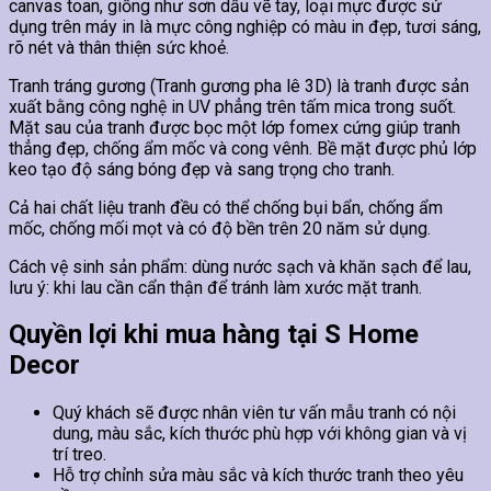
canvas toan, giống như sơn dầu vẽ tay, loại mực được sử
dụng trên máy in là mực công nghiệp có màu in đẹp, tươi sáng,
rõ nét và thân thiện sức khoẻ.
Tranh tráng gương (Tranh gương pha lê 3D) là tranh được sản
xuất bằng công nghệ in UV phẳng trên tấm mica trong suốt.
Mặt sau của tranh được bọc một lớp fomex cứng giúp tranh
thẳng đẹp, chống ẩm mốc và cong vênh. Bề mặt được phủ lớp
keo tạo độ sáng bóng đẹp và sang trọng cho tranh.
Cả hai chất liệu tranh đều có thể chống bụi bẩn, chống ẩm
mốc, chống mối mọt và có độ bền trên 20 năm sử dụng.
Cách vệ sinh sản phẩm: dùng nước sạch và khăn sạch để lau,
lưu ý: khi lau cần cẩn thận để tránh làm xước mặt tranh.
Quyền lợi khi mua hàng tại S Home
Decor
Quý khách sẽ được nhân viên tư vấn mẫu tranh có nội
dung, màu sắc, kích thước phù hợp với không gian và vị
trí treo.
Hỗ trợ chỉnh sửa màu sắc và kích thước tranh theo yêu