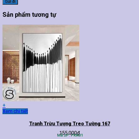
Sản phẩm tương tự
+
Sản
Xem chi tiết
phẩm
này
Tranh Trừu Tượng Treo Tường 167
có
155,000
₫
nhiều
Mã SP: PKK01