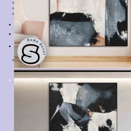
Tranh Lá Cây
Tranh Cá Chép
Tranh Tĩnh Vật
Tranh Đồng Quê
Tranh Thuỷ Mặc
Tranh Con Hổ
Tin tức
Liên hệ
Giỏ hàng
Chưa có sản phẩm trong giỏ hàng.
Tìm
kiếm: