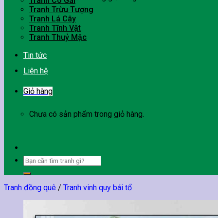
Tranh Cô Gái
Tranh Trừu Tượng
Tranh Lá Cây
Tranh Tĩnh Vật
Tranh Thuỷ Mặc
Tin tức
Liên hệ
Giỏ hàng
Chưa có sản phẩm trong giỏ hàng.
Tìm
kiếm:
Tranh đồng quê
/
Tranh vinh quy bái tổ