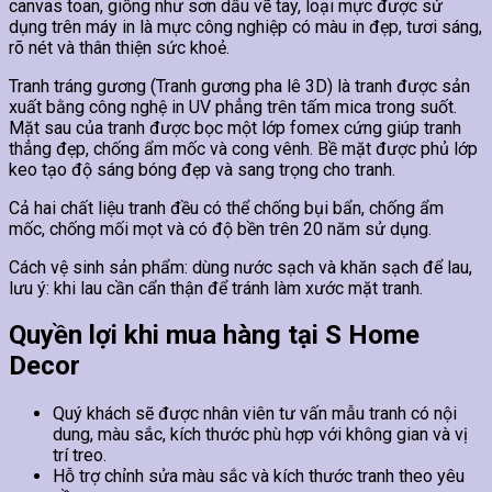
canvas toan, giống như sơn dầu vẽ tay, loại mực được sử
dụng trên máy in là mực công nghiệp có màu in đẹp, tươi sáng,
rõ nét và thân thiện sức khoẻ.
Tranh tráng gương (Tranh gương pha lê 3D) là tranh được sản
xuất bằng công nghệ in UV phẳng trên tấm mica trong suốt.
Mặt sau của tranh được bọc một lớp fomex cứng giúp tranh
thẳng đẹp, chống ẩm mốc và cong vênh. Bề mặt được phủ lớp
keo tạo độ sáng bóng đẹp và sang trọng cho tranh.
Cả hai chất liệu tranh đều có thể chống bụi bẩn, chống ẩm
mốc, chống mối mọt và có độ bền trên 20 năm sử dụng.
Cách vệ sinh sản phẩm: dùng nước sạch và khăn sạch để lau,
lưu ý: khi lau cần cẩn thận để tránh làm xước mặt tranh.
Quyền lợi khi mua hàng tại S Home
Decor
Quý khách sẽ được nhân viên tư vấn mẫu tranh có nội
dung, màu sắc, kích thước phù hợp với không gian và vị
trí treo.
Hỗ trợ chỉnh sửa màu sắc và kích thước tranh theo yêu