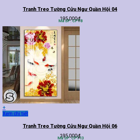
phẩm
này
Tranh Treo Tường Cửu Ngư Quần Hội 04
có
195,000
₫
nhiều
Mã SP: CPT8
biến
thể.
Các
tùy
chọn
có
thể
được
chọn
trên
trang
sản
phẩm
+
Sản
Xem chi tiết
phẩm
này
Tranh Treo Tường Cửu Ngư Quần Hội 06
có
195,000
₫
nhiều
Mã SP: CPT13