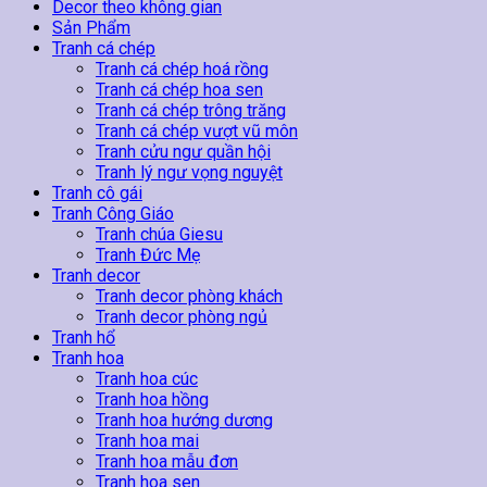
Hoa
Decor theo không gian
Sen
Sản Phẩm
18
Tranh cá chép
số
Tranh cá chép hoá rồng
lượng
Tranh cá chép hoa sen
Tranh cá chép trông trăng
Tranh cá chép vượt vũ môn
Tranh cửu ngư quần hội
Tranh lý ngư vọng nguyệt
Tranh cô gái
Tranh Công Giáo
Tranh chúa Giesu
Tranh Đức Mẹ
Tranh decor
Tranh decor phòng khách
Tranh decor phòng ngủ
Tranh hổ
Tranh hoa
Tranh hoa cúc
Tranh hoa hồng
Tranh hoa hướng dương
Tranh hoa mai
Tranh hoa mẫu đơn
Tranh hoa sen