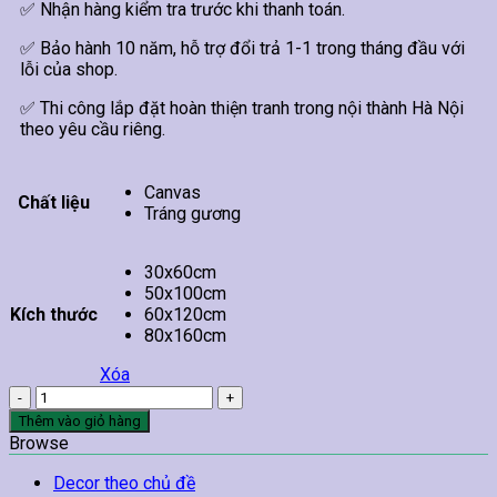
✅ Nhận hàng kiểm tra trước khi thanh toán.
✅ Bảo hành 10 năm, hỗ trợ đổi trả 1-1 trong tháng đầu với
lỗi của shop.
✅ Thi công lắp đặt hoàn thiện tranh trong nội thành Hà Nội
theo yêu cầu riêng.
Canvas
Chất liệu
Tráng gương
30x60cm
50x100cm
Kích thước
60x120cm
80x160cm
Xóa
Tranh
Treo
Thêm vào giỏ hàng
Tường
Browse
Cá
Chép
Decor theo chủ đề