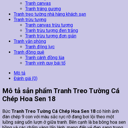
Tranh canvas
Tranh tráng gương
Tranh treo tường nhà hàng khách sạn
Tranh trừu tượng
Tranh canvas trừu tượng
Tranh trừu tượng đen trắng
Tranh trừu tượng đơn giản
Tranh văn phòng
Tranh động lực
Tranh đồng quê
Tranh cánh đồng lúa
Tranh vinh quy bái tổ
Mô tả
Đánh giá (0)
Mô tả sản phẩm Tranh Treo Tường Cá
Chép Hoa Sen 18
Bức
Tranh Treo Tường Cá Chép Hoa Sen 18
có hình ảnh
đàn chép 9 con với màu sắc rực rỡ đang bơi lội theo một
luồng sáng uốn lượn ở giữa tranh. Bên cạnh là ba bông hoa sen
hồng và các chấm vàng lấp lánh, mang đến vẻ đẹp sang trọng