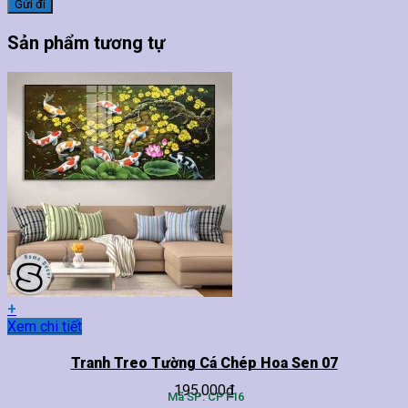
Sản phẩm tương tự
+
Sản
Xem chi tiết
phẩm
này
Tranh Treo Tường Cá Chép Hoa Sen 07
có
195,000
₫
nhiều
Mã SP: CPT16