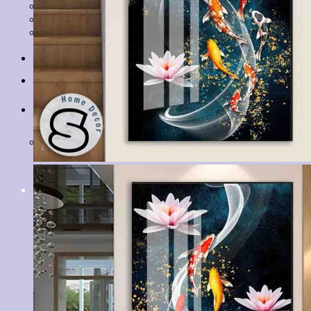
Tranh Lá Cây
Tranh Cá Chép
Tranh Tĩnh Vật
Tranh Đồng Quê
Tranh Thuỷ Mặc
Tranh Con Hổ
Tin tức
Liên hệ
Giỏ hàng
Chưa có sản phẩm trong giỏ hàng.
Tìm
kiếm: