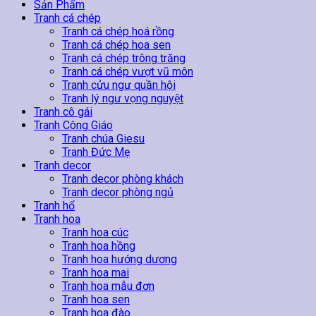
Sen
Sản Phẩm
Hồng
Tranh cá chép
số
Tranh cá chép hoá rồng
lượng
Tranh cá chép hoa sen
Tranh cá chép trông trăng
Tranh cá chép vượt vũ môn
Tranh cửu ngư quần hội
Tranh lý ngư vọng nguyệt
Tranh cô gái
Tranh Công Giáo
Tranh chúa Giesu
Tranh Đức Mẹ
Tranh decor
Tranh decor phòng khách
Tranh decor phòng ngủ
Tranh hổ
Tranh hoa
Tranh hoa cúc
Tranh hoa hồng
Tranh hoa hướng dương
Tranh hoa mai
Tranh hoa mẫu đơn
Tranh hoa sen
Tranh hoa đào