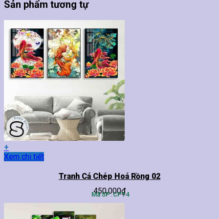
Sản phẩm tương tự
+
Sản
Xem chi tiết
phẩm
này
Tranh Cá Chép Hoá Rồng 02
có
450,000
₫
nhiều
Mã SP: CPT4
biến
thể.