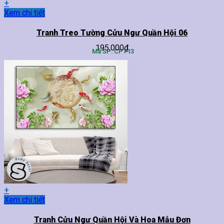
+
Sản
Xem chi tiết
phẩm
này
Tranh Treo Tường Cửu Ngư Quần Hội 06
có
195,000
₫
nhiều
Mã SP: CPT13
biến
thể.
Các
tùy
chọn
có
thể
được
chọn
trên
trang
sản
phẩm
+
Sản
Xem chi tiết
phẩm
này
Tranh Cửu Ngư Quần Hội Và Hoa Mẫu Đơn