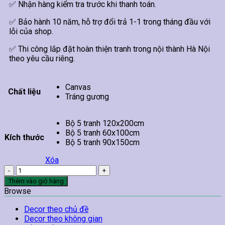
✅ Nhận hàng kiểm tra trước khi thanh toán.
✅ Bảo hành 10 năm, hỗ trợ đổi trả 1-1 trong tháng đầu với
lỗi của shop.
✅ Thi công lắp đặt hoàn thiện tranh trong nội thành Hà Nội
theo yêu cầu riêng.
Canvas
Chất liệu
Tráng gương
Bộ 5 tranh 120x200cm
Bộ 5 tranh 60x100cm
Kích thước
Bộ 5 tranh 90x150cm
Xóa
Bộ
5
Thêm vào giỏ hàng
Tranh
Browse
Cá
Chép
Decor theo chủ đề
Hoa
Decor theo không gian