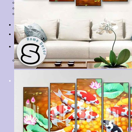
Tranh Lá Cây
Tranh Cá Chép
Tranh Tĩnh Vật
Tranh Đồng Quê
Tranh Thuỷ Mặc
Tranh Con Hổ
Tin tức
Liên hệ
Giỏ hàng
Chưa có sản phẩm trong giỏ hàng.
Tìm
kiếm: