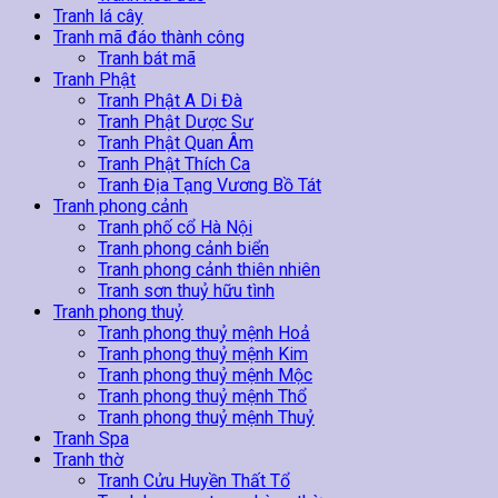
Tranh lá cây
Tranh mã đáo thành công
Tranh bát mã
Tranh Phật
Tranh Phật A Di Đà
Tranh Phật Dược Sư
Tranh Phật Quan Âm
Tranh Phật Thích Ca
Tranh Địa Tạng Vương Bồ Tát
Tranh phong cảnh
Tranh phố cổ Hà Nội
Tranh phong cảnh biển
Tranh phong cảnh thiên nhiên
Tranh sơn thuỷ hữu tình
Tranh phong thuỷ
Tranh phong thuỷ mệnh Hoả
Tranh phong thuỷ mệnh Kim
Tranh phong thuỷ mệnh Mộc
Tranh phong thuỷ mệnh Thổ
Tranh phong thuỷ mệnh Thuỷ
Tranh Spa
Tranh thờ
Tranh Cửu Huyền Thất Tổ