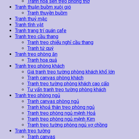
Tranh hoa sen treo phòng thờ
Tranh thuận buồm xuôi gió
Tranh thuyền buồm
Tranh thuỷ mặc
Tranh tĩnh vật
Tranh trang trí quán cafe
Tranh treo cầu thang
Tranh treo chiếu nghỉ cầu thang
Tranh tứ quý
Tranh treo phòng ăn
Tranh hoa quả
Tranh treo phòng khách
Giá tranh treo tường phòng khách khổ lớn
Tranh canvas phòng khách
Tranh treo tường phòng khách cao cấp
Tư vấn tranh treo tường phòng khách
Tranh treo phòng ngủ
Tranh canvas phòng ngủ
Tranh khoả thân treo phòng ngủ
Tranh treo phòng ngủ mệnh Hoả
Tranh treo phòng ngủ mệnh Kim
Tranh treo tường phòng ngủ vợ chồng
Tranh treo tường
Tranh canvas