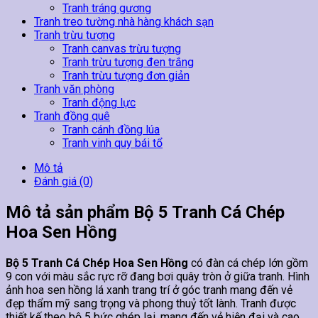
Tranh tráng gương
Tranh treo tường nhà hàng khách sạn
Tranh trừu tượng
Tranh canvas trừu tượng
Tranh trừu tượng đen trắng
Tranh trừu tượng đơn giản
Tranh văn phòng
Tranh động lực
Tranh đồng quê
Tranh cánh đồng lúa
Tranh vinh quy bái tổ
Mô tả
Đánh giá (0)
Mô tả sản phẩm Bộ 5 Tranh Cá Chép
Hoa Sen Hồng
Bộ 5 Tranh Cá Chép Hoa Sen Hồng
có đàn cá chép lớn gồm
9 con với màu sắc rực rỡ đang bơi quây tròn ở giữa tranh. Hình
ảnh hoa sen hồng lá xanh trang trí ở góc tranh mang đến vẻ
đẹp thẩm mỹ sang trọng và phong thuỷ tốt lành. Tranh được
thiết kế theo bộ 5 bức ghép lại, mang đến vẻ hiện đại và cao