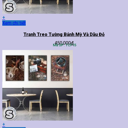
sản
phẩm
+
Sản
Xem chi tiết
phẩm
này
Tranh Treo Tường Bánh Mỳ Và Dâu Đỏ
có
450,000
₫
nhiều
Mã SP: TCF15
biến
thể.
Các
tùy
chọn
có
thể
được
chọn
trên
trang
sản
phẩm
+