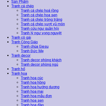
Thuật
Sản Phẩm
số
Tranh cá chép
lượng
Tranh cá chép hoá rồng
Tranh cá chép hoa sen
Tranh cá chép trông trăng
Tranh cá chép vượt vũ môn
Tranh cửu ngư quần hội
Tranh lý ngư vọng nguyệt
Tranh cô gái
Tranh Công Giáo
Tranh chúa Giesu
Tranh Đức Mẹ
Tranh decor
Tranh decor phòng khách
Tranh decor phòng ngủ
Tranh hổ
Tranh hoa
Tranh hoa cúc
Tranh hoa hồng
Tranh hoa hướng dương
Tranh hoa mai
Tranh hoa mẫu đơn
Tranh hoa sen
Tranh hoa đào