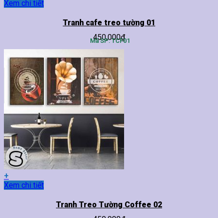
Sản
Xem chi tiết
phẩm
này
Tranh cafe treo tường 01
có
450,000
₫
nhiều
Mã SP: TCF01
biến
thể.
Các
tùy
chọn
có
thể
được
chọn
trên
trang
sản
phẩm
+
Sản
Xem chi tiết
phẩm
này
Tranh Treo Tường Coffee 02
có