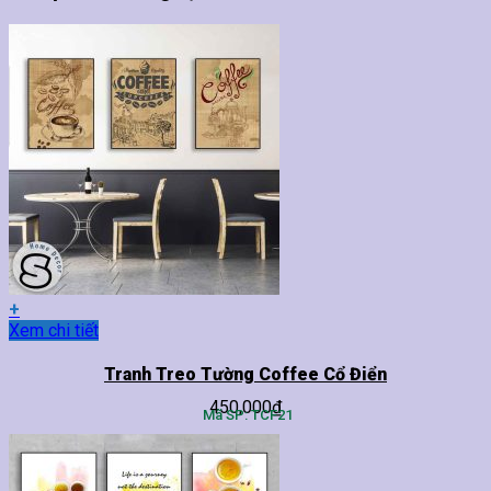
+
Sản
Xem chi tiết
phẩm
này
Tranh Treo Tường Coffee Cổ Điển
có
450,000
₫
nhiều
Mã SP: TCF21
biến
thể.
Các