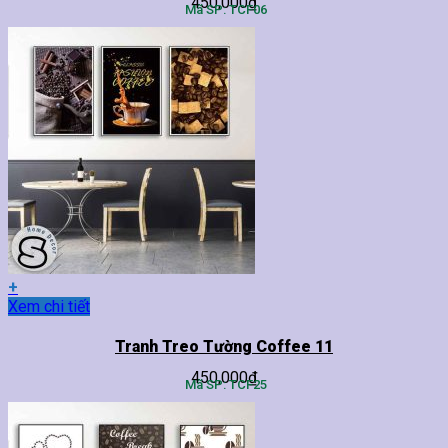
450,000
₫
nhiều
Mã SP: TCF06
biến
thể.
Các
tùy
chọn
có
thể
được
chọn
trên
trang
sản
phẩm
+
Sản
Xem chi tiết
phẩm
này
Tranh Treo Tường Coffee 11
có
450,000
₫
nhiều
Mã SP: TCF25
biến
thể.
Các