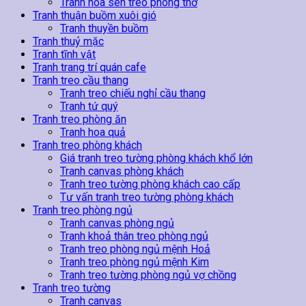
Tranh hoa sen treo phòng thờ
Tranh thuận buồm xuôi gió
Tranh thuyền buồm
Tranh thuỷ mặc
Tranh tĩnh vật
Tranh trang trí quán cafe
Tranh treo cầu thang
Tranh treo chiếu nghỉ cầu thang
Tranh tứ quý
Tranh treo phòng ăn
Tranh hoa quả
Tranh treo phòng khách
Giá tranh treo tường phòng khách khổ lớn
Tranh canvas phòng khách
Tranh treo tường phòng khách cao cấp
Tư vấn tranh treo tường phòng khách
Tranh treo phòng ngủ
Tranh canvas phòng ngủ
Tranh khoả thân treo phòng ngủ
Tranh treo phòng ngủ mệnh Hoả
Tranh treo phòng ngủ mệnh Kim
Tranh treo tường phòng ngủ vợ chồng
Tranh treo tường
Tranh canvas