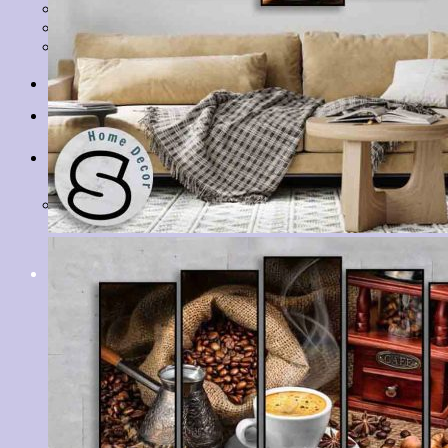
Tranh Lá Cây
Tranh Cá Chép
Tranh Tĩnh Vật
Tranh Đồng Quê
Tranh Thuỷ Mặc
Tranh Con Hổ
Tin tức
Liên hệ
Giỏ hàng
Chưa có sản phẩm trong giỏ hàng.
Tìm
kiếm: