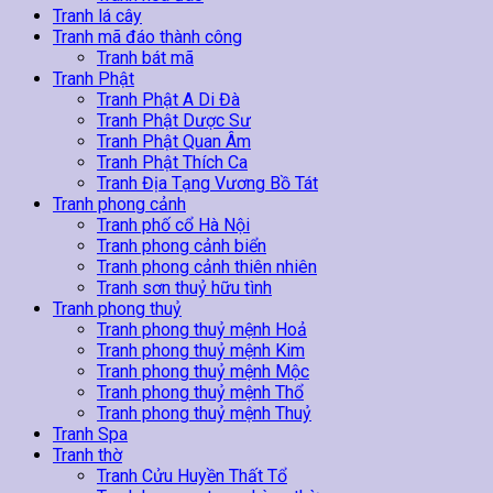
Tranh lá cây
Tranh mã đáo thành công
Tranh bát mã
Tranh Phật
Tranh Phật A Di Đà
Tranh Phật Dược Sư
Tranh Phật Quan Âm
Tranh Phật Thích Ca
Tranh Địa Tạng Vương Bồ Tát
Tranh phong cảnh
Tranh phố cổ Hà Nội
Tranh phong cảnh biển
Tranh phong cảnh thiên nhiên
Tranh sơn thuỷ hữu tình
Tranh phong thuỷ
Tranh phong thuỷ mệnh Hoả
Tranh phong thuỷ mệnh Kim
Tranh phong thuỷ mệnh Mộc
Tranh phong thuỷ mệnh Thổ
Tranh phong thuỷ mệnh Thuỷ
Tranh Spa
Tranh thờ
Tranh Cửu Huyền Thất Tổ