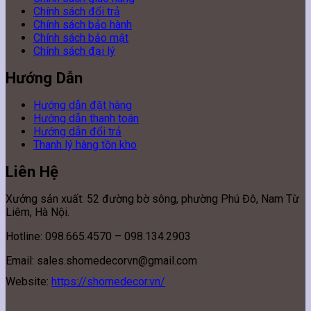
Chính sách đổi trả
Chính sách bảo hành
Chính sách bảo mật
Chính sách đại lý
Hướng Dẫn
Hướng dẫn đặt hàng
Hướng dẫn thanh toán
Hướng dẫn đổi trả
Thanh lý hàng tồn kho
Liên Hệ
Xưởng sản xuất: 52 đường bờ sông, phường Phú Đô, Nam Từ
Liêm, Hà Nội.
Hotline: 098.665.4570 – 098.134.2903
Email: sales.shomedecorvn@gmail.com
Website:
https://shomedecor.vn/