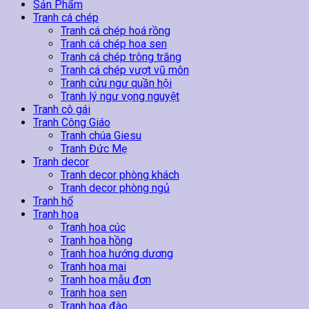
lượng
Sản Phẩm
Tranh cá chép
Tranh cá chép hoá rồng
Tranh cá chép hoa sen
Tranh cá chép trông trăng
Tranh cá chép vượt vũ môn
Tranh cửu ngư quần hội
Tranh lý ngư vọng nguyệt
Tranh cô gái
Tranh Công Giáo
Tranh chúa Giesu
Tranh Đức Mẹ
Tranh decor
Tranh decor phòng khách
Tranh decor phòng ngủ
Tranh hổ
Tranh hoa
Tranh hoa cúc
Tranh hoa hồng
Tranh hoa hướng dương
Tranh hoa mai
Tranh hoa mẫu đơn
Tranh hoa sen
Tranh hoa đào