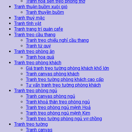
Tranh hoa sen treo phòng thờ
Tranh thuận buồm xuôi gió
Tranh thuyền buồm
Tranh thuỷ mặc
Tranh tĩnh vật
Tranh trang trí quán cafe
Tranh treo cầu thang
Tranh treo chiếu nghỉ cầu thang
Tranh tứ quý
Tranh treo phòng ăn
Tranh hoa quả
Tranh treo phòng khách
Giá tranh treo tường phòng khách khổ lớn
Tranh canvas phòng khách
Tranh treo tường phòng khách cao cấp
Tư vấn tranh treo tường phòng khách
Tranh treo phòng ngủ
Tranh canvas phòng ngủ
Tranh khoả thân treo phòng ngủ
Tranh treo phòng ngủ mệnh Hoả
Tranh treo phòng ngủ mệnh Kim
Tranh treo tường phòng ngủ vợ chồng
Tranh treo tường
Tranh canvas