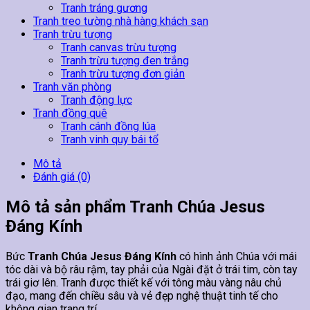
Tranh tráng gương
Tranh treo tường nhà hàng khách sạn
Tranh trừu tượng
Tranh canvas trừu tượng
Tranh trừu tượng đen trắng
Tranh trừu tượng đơn giản
Tranh văn phòng
Tranh động lực
Tranh đồng quê
Tranh cánh đồng lúa
Tranh vinh quy bái tổ
Mô tả
Đánh giá (0)
Mô tả sản phẩm Tranh Chúa Jesus
Đáng Kính
Bức
Tranh Chúa Jesus Đáng Kính
có hình ảnh Chúa với mái
tóc dài và bộ râu rậm, tay phải của Ngài đặt ở trái tim, còn tay
trái giơ lên. Tranh được thiết kế với tông màu vàng nâu chủ
đạo, mang đến chiều sâu và vẻ đẹp nghệ thuật tinh tế cho
không gian trang trí.