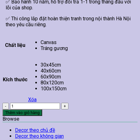
✅ Bảo hành 10 năm, hỗ trợ đổi trả 1-1 trong tháng đầu với
lỗi của shop.
✅ Thi công lắp đặt hoàn thiện tranh trong nội thành Hà Nội
theo yêu cầu riêng.
Canvas
Chất liệu
Tráng gương
30x45cm
40x60cm
60x90cm
Kích thước
80x120cm
100x150cm
Xóa
Tranh
Chúa
Thêm vào giỏ hàng
Jesus
Browse
Đáng
Kính
Decor theo chủ đề
số
Decor theo không gian