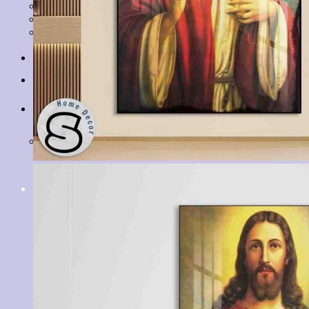
Tranh Lá Cây
Tranh Cá Chép
Tranh Tĩnh Vật
Tranh Đồng Quê
Tranh Thuỷ Mặc
Tranh Con Hổ
Tin tức
Liên hệ
Giỏ hàng
Chưa có sản phẩm trong giỏ hàng.
Tìm
kiếm: