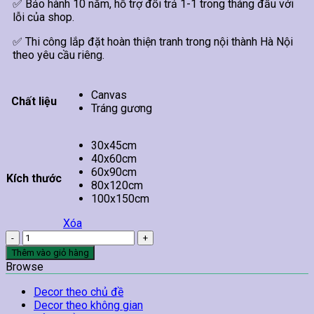
✅ Bảo hành 10 năm, hỗ trợ đổi trả 1-1 trong tháng đầu với
lỗi của shop.
✅ Thi công lắp đặt hoàn thiện tranh trong nội thành Hà Nội
theo yêu cầu riêng.
Canvas
Chất liệu
Tráng gương
30x45cm
40x60cm
60x90cm
Kích thước
80x120cm
100x150cm
Xóa
Tranh
Chúa
Thêm vào giỏ hàng
Phục
Browse
Sinh
số
Decor theo chủ đề
lượng
Decor theo không gian