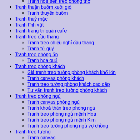
Tranh hoa sen treo phòng thờ
Tranh thuận buồm xuôi gió
Tranh thuyền buồm
Tranh thuỷ mặc
Tranh tĩnh vật
Tranh trang trí quán cafe
Tranh treo cầu thang
Tranh treo chiếu nghỉ cầu thang
Tranh tứ quý
Tranh treo phòng ăn
Tranh hoa quả
Tranh treo phòng khách
Giá tranh treo tường phòng khách khổ lớn
Tranh canvas phòng khách
Tranh treo tường phòng khách cao cấp
Tư vấn tranh treo tường phòng khách
Tranh treo phòng ngủ
Tranh canvas phòng ngủ
Tranh khoả thân treo phòng ngủ
Tranh treo phòng ngủ mệnh Hoả
Tranh treo phòng ngủ mệnh Kim
Tranh treo tường phòng ngủ vợ chồng
Tranh treo tường
Tranh canvas