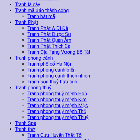
Tranh lá cây
Tranh mã đáo thành công
Tranh bát mã
Tranh Phật
Tranh Phật A Di Đà
Tranh Phật Dược Sư
Tranh Phật Quan Âm
Tranh Phật Thích Ca
Tranh Địa Tạng Vương Bồ Tát
Tranh phong cảnh
Tranh phố cổ Hà Nội
Tranh phong cảnh biển
Tranh phong cảnh thiên nhiên
Tranh sơn thuỷ hữu tình
Tranh phong thuỷ
Tranh phong thuỷ mệnh Hoả
Tranh phong thuỷ mệnh Kim
Tranh phong thuỷ mệnh Mộc
Tranh phong thuỷ mệnh Thổ
Tranh phong thuỷ mệnh Thuỷ
Tranh Spa
Tranh thờ
Tranh Cửu Huyền Thất Tổ