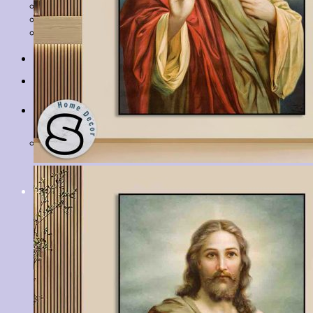
Tranh Lá Cây
Tranh Cá Chép
Tranh Tĩnh Vật
Tranh Đồng Quê
Tranh Thuỷ Mặc
Tranh Con Hổ
Tin tức
Liên hệ
Giỏ hàng
Chưa có sản phẩm trong giỏ hàng.
Tìm
kiếm: