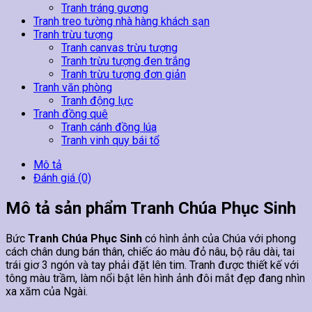
Tranh tráng gương
Tranh treo tường nhà hàng khách sạn
Tranh trừu tượng
Tranh canvas trừu tượng
Tranh trừu tượng đen trắng
Tranh trừu tượng đơn giản
Tranh văn phòng
Tranh động lực
Tranh đồng quê
Tranh cánh đồng lúa
Tranh vinh quy bái tổ
Mô tả
Đánh giá (0)
Mô tả sản phẩm Tranh Chúa Phục Sinh
Bức
Tranh Chúa Phục Sinh
có hình ảnh của Chúa với phong
cách chân dung bán thân, chiếc áo màu đỏ nâu, bộ râu dài, tai
trái giơ 3 ngón và tay phải đặt lên tim. Tranh được thiết kế với
tông màu trầm, làm nổi bật lên hình ảnh đôi mắt đẹp đang nhìn
xa xăm của Ngài.