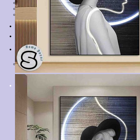
Tranh Lá Cây
Tranh Cá Chép
Tranh Tĩnh Vật
Tranh Đồng Quê
Tranh Thuỷ Mặc
Tranh Con Hổ
Tin tức
Liên hệ
Giỏ hàng
Chưa có sản phẩm trong giỏ hàng.
Tìm
kiếm: