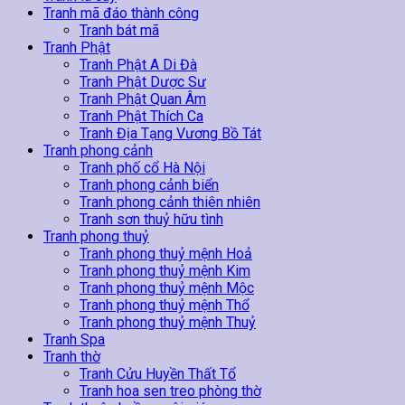
Tranh mã đáo thành công
Tranh bát mã
Tranh Phật
Tranh Phật A Di Đà
Tranh Phật Dược Sư
Tranh Phật Quan Âm
Tranh Phật Thích Ca
Tranh Địa Tạng Vương Bồ Tát
Tranh phong cảnh
Tranh phố cổ Hà Nội
Tranh phong cảnh biển
Tranh phong cảnh thiên nhiên
Tranh sơn thuỷ hữu tình
Tranh phong thuỷ
Tranh phong thuỷ mệnh Hoả
Tranh phong thuỷ mệnh Kim
Tranh phong thuỷ mệnh Mộc
Tranh phong thuỷ mệnh Thổ
Tranh phong thuỷ mệnh Thuỷ
Tranh Spa
Tranh thờ
Tranh Cửu Huyền Thất Tổ
Tranh hoa sen treo phòng thờ