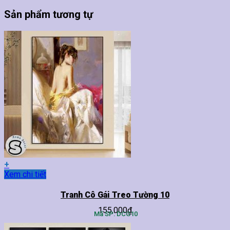
Sản phẩm tương tự
+
Sản
Xem chi tiết
phẩm
này
Tranh Cô Gái Treo Tường 10
có
155,000
₫
nhiều
Mã SP: DCG10
biến