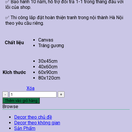
✅ Bảo hành 10 năm, hỗ trợ đổi trả 1-1 trong tháng đầu với
lỗi của shop.
✅ Thi công lắp đặt hoàn thiện tranh trong nội thành Hà Nội
theo yêu cầu riêng.
Canvas
Chất liệu
Tráng gương
30x45cm
40x60cm
Kích thước
60x90cm
80x120cm
Xóa
Tranh
Cô
Thêm vào giỏ hàng
Gái
Browse
Treo
Tường
Decor theo chủ đề
35
Decor theo không gian
số
Sản Phẩm