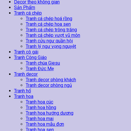
Bầu
Decor theo không gian
Trời
Sản Phẩm
Xanh
Tranh cá chép
số
Tranh cá chép hoá rồng
lượng
Tranh cá chép hoa sen
Tranh cá chép trông trăng
Tranh cá chép vượt vũ môn
Tranh cửu ngư quần hội
Tranh lý ngư vọng nguyệt
Tranh cô gái
Tranh Công Giáo
Tranh chúa Giesu
Tranh Đức Mẹ
Tranh decor
Tranh decor phòng khách
Tranh decor phòng ngủ
Tranh hổ
Tranh hoa
Tranh hoa cúc
Tranh hoa hồng
Tranh hoa hướng dương
Tranh hoa mai
Tranh hoa mẫu đơn
Tranh hoa sen