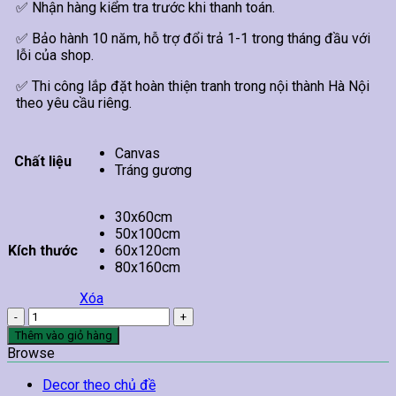
✅ Nhận hàng kiểm tra trước khi thanh toán.
✅ Bảo hành 10 năm, hỗ trợ đổi trả 1-1 trong tháng đầu với
lỗi của shop.
✅ Thi công lắp đặt hoàn thiện tranh trong nội thành Hà Nội
theo yêu cầu riêng.
Canvas
Chất liệu
Tráng gương
30x60cm
50x100cm
Kích thước
60x120cm
80x160cm
Xóa
Tranh
Hồ
Thêm vào giỏ hàng
Nước
Browse
Xanh
Và
Decor theo chủ đề