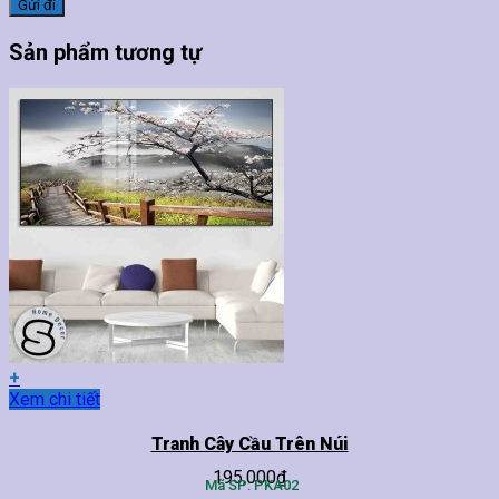
Sản phẩm tương tự
+
Sản
Xem chi tiết
phẩm
này
Tranh Cây Cầu Trên Núi
có
195,000
₫
nhiều
Mã SP: PKA02