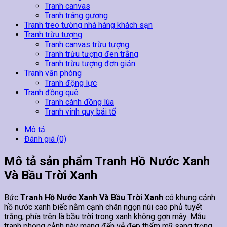
Tranh canvas
Tranh tráng gương
Tranh treo tường nhà hàng khách sạn
Tranh trừu tượng
Tranh canvas trừu tượng
Tranh trừu tượng đen trắng
Tranh trừu tượng đơn giản
Tranh văn phòng
Tranh động lực
Tranh đồng quê
Tranh cánh đồng lúa
Tranh vinh quy bái tổ
Mô tả
Đánh giá (0)
Mô tả sản phẩm Tranh Hồ Nước Xanh
Và Bầu Trời Xanh
Bức
Tranh Hồ Nước Xanh Và Bầu Trời Xanh
có khung cảnh
hồ nước xanh biếc nằm cạnh chân ngọn núi cao phủ tuyết
trắng, phía trên là bầu trời trong xanh không gợn mây. Mẫu
tranh phong cảnh này mang đến vẻ đẹp thẩm mỹ sang trọng,