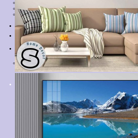
Tranh Lá Cây
Tranh Cá Chép
Tranh Tĩnh Vật
Tranh Đồng Quê
Tranh Thuỷ Mặc
Tranh Con Hổ
Tin tức
Liên hệ
Giỏ hàng
Chưa có sản phẩm trong giỏ hàng.
Tìm
kiếm: