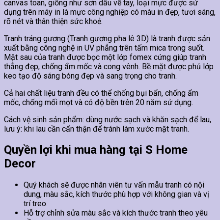
canvas toan, giống như sơn dầu vẽ tay, loại mực được sử
dụng trên máy in là mực công nghiệp có màu in đẹp, tươi sáng,
rõ nét và thân thiện sức khoẻ.
Tranh tráng gương (Tranh gương pha lê 3D) là tranh được sản
xuất bằng công nghệ in UV phẳng trên tấm mica trong suốt.
Mặt sau của tranh được bọc một lớp fomex cứng giúp tranh
thẳng đẹp, chống ẩm mốc và cong vênh. Bề mặt được phủ lớp
keo tạo độ sáng bóng đẹp và sang trọng cho tranh.
Cả hai chất liệu tranh đều có thể chống bụi bẩn, chống ẩm
mốc, chống mối mọt và có độ bền trên 20 năm sử dụng.
Cách vệ sinh sản phẩm: dùng nước sạch và khăn sạch để lau,
lưu ý: khi lau cần cẩn thận để tránh làm xước mặt tranh.
Quyền lợi khi mua hàng tại S Home
Decor
Quý khách sẽ được nhân viên tư vấn mẫu tranh có nội
dung, màu sắc, kích thước phù hợp với không gian và vị
trí treo.
Hỗ trợ chỉnh sửa màu sắc và kích thước tranh theo yêu