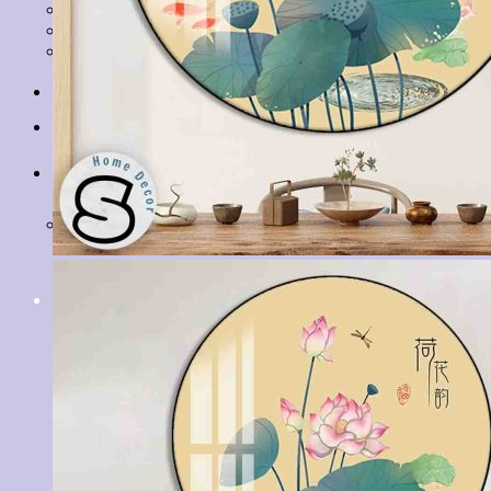
Tranh Lá Cây
Tranh Cá Chép
Tranh Tĩnh Vật
Tranh Đồng Quê
Tranh Thuỷ Mặc
Tranh Con Hổ
Tin tức
Liên hệ
Giỏ hàng
Chưa có sản phẩm trong giỏ hàng.
Tìm
kiếm: