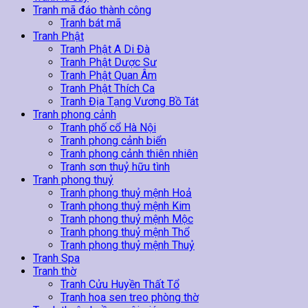
Tranh mã đáo thành công
Tranh bát mã
Tranh Phật
Tranh Phật A Di Đà
Tranh Phật Dược Sư
Tranh Phật Quan Âm
Tranh Phật Thích Ca
Tranh Địa Tạng Vương Bồ Tát
Tranh phong cảnh
Tranh phố cổ Hà Nội
Tranh phong cảnh biển
Tranh phong cảnh thiên nhiên
Tranh sơn thuỷ hữu tình
Tranh phong thuỷ
Tranh phong thuỷ mệnh Hoả
Tranh phong thuỷ mệnh Kim
Tranh phong thuỷ mệnh Mộc
Tranh phong thuỷ mệnh Thổ
Tranh phong thuỷ mệnh Thuỷ
Tranh Spa
Tranh thờ
Tranh Cửu Huyền Thất Tổ
Tranh hoa sen treo phòng thờ