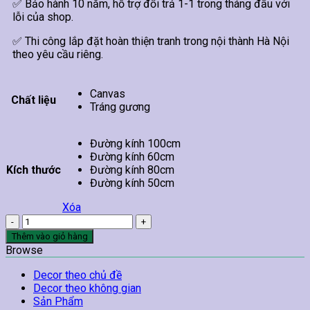
✅ Bảo hành 10 năm, hỗ trợ đổi trả 1-1 trong tháng đầu với
lỗi của shop.
✅ Thi công lắp đặt hoàn thiện tranh trong nội thành Hà Nội
theo yêu cầu riêng.
Canvas
Chất liệu
Tráng gương
Đường kính 100cm
Đường kính 60cm
Kích thước
Đường kính 80cm
Đường kính 50cm
Xóa
Tranh
Hoa
Thêm vào giỏ hàng
Sen
Browse
Treo
Tường
Decor theo chủ đề
02
Decor theo không gian
số
Sản Phẩm