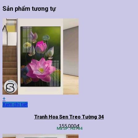
Sản phẩm tương tự
+
Sản
Xem chi tiết
phẩm
này
Tranh Hoa Sen Treo Tường 34
có
155,000
₫
nhiều
Mã SP: HST34
biến