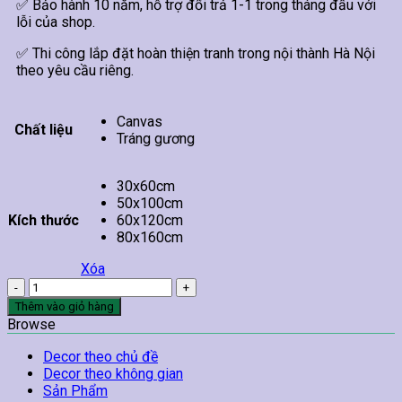
✅ Bảo hành 10 năm, hỗ trợ đổi trả 1-1 trong tháng đầu với
lỗi của shop.
✅ Thi công lắp đặt hoàn thiện tranh trong nội thành Hà Nội
theo yêu cầu riêng.
Canvas
Chất liệu
Tráng gương
30x60cm
50x100cm
Kích thước
60x120cm
80x160cm
Xóa
Tranh
Phố
Thêm vào giỏ hàng
Cổ
Browse
Hà
Nội
Decor theo chủ đề
TT11
Decor theo không gian
số
Sản Phẩm