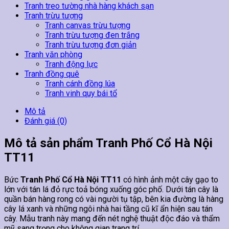
Tranh treo tường nhà hàng khách sạn
Tranh trừu tượng
Tranh canvas trừu tượng
Tranh trừu tượng đen trắng
Tranh trừu tượng đơn giản
Tranh văn phòng
Tranh động lực
Tranh đồng quê
Tranh cánh đồng lúa
Tranh vinh quy bái tổ
Mô tả
Đánh giá (0)
Mô tả sản phẩm Tranh Phố Cổ Hà Nội
TT11
Bức
Tranh Phố Cổ Hà Nội TT11
có hình ảnh một cây gạo to
lớn với tán lá đỏ rực toả bóng xuống góc phố. Dưới tán cây là
quần bán hàng rong có vài người tụ tập, bên kia đường là hàng
cây lá xanh và những ngôi nhà hai tầng cũ kĩ ẩn hiện sau tán
cây. Mẫu tranh này mang đến nét nghệ thuật độc đáo và thẩm
mỹ sang trọng cho không gian trang trí.