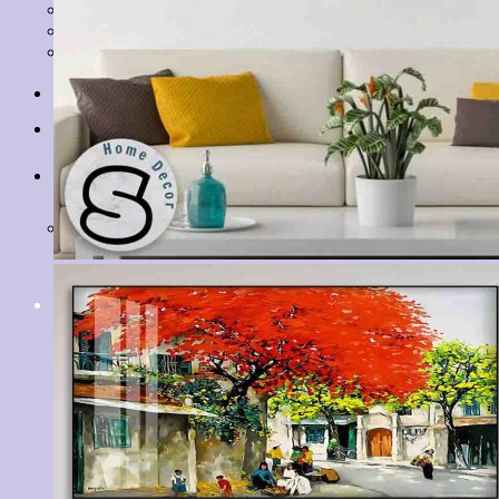
Tranh Lá Cây
Tranh Cá Chép
Tranh Tĩnh Vật
Tranh Đồng Quê
Tranh Thuỷ Mặc
Tranh Con Hổ
Tin tức
Liên hệ
Giỏ hàng
Chưa có sản phẩm trong giỏ hàng.
Tìm
kiếm: