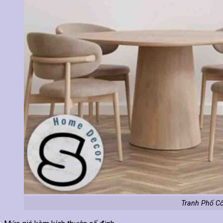
Tranh Phố Cổ