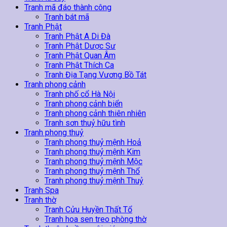
Tranh mã đáo thành công
Tranh bát mã
Tranh Phật
Tranh Phật A Di Đà
Tranh Phật Dược Sư
Tranh Phật Quan Âm
Tranh Phật Thích Ca
Tranh Địa Tạng Vương Bồ Tát
Tranh phong cảnh
Tranh phố cổ Hà Nội
Tranh phong cảnh biển
Tranh phong cảnh thiên nhiên
Tranh sơn thuỷ hữu tình
Tranh phong thuỷ
Tranh phong thuỷ mệnh Hoả
Tranh phong thuỷ mệnh Kim
Tranh phong thuỷ mệnh Mộc
Tranh phong thuỷ mệnh Thổ
Tranh phong thuỷ mệnh Thuỷ
Tranh Spa
Tranh thờ
Tranh Cửu Huyền Thất Tổ
Tranh hoa sen treo phòng thờ