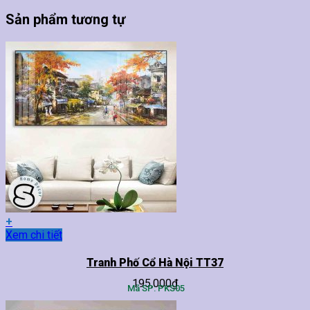
Sản phẩm tương tự
+
Sản
Xem chi tiết
phẩm
này
Tranh Phố Cổ Hà Nội TT37
có
195,000
₫
nhiều
Mã SP: PKS05
biến