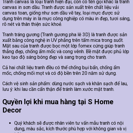
Tranh canvas là loại tranh hiện đại, còn có tên gọi khác là tranh
canvas in sơn dầu. Tranh được sản xuất trên chất liệu vải
canvas toan, giống như sơn dầu vẽ tay, loại mực được sử
dụng trên máy in là mực công nghiệp có màu in đẹp, tươi sáng,
rõ nét và thân thiện sức khoẻ.
Tranh tráng gương (Tranh gương pha lê 3D) là tranh được sản
xuất bằng công nghệ in UV phẳng trên tấm mica trong suốt.
Mặt sau của tranh được bọc một lớp fomex cứng giúp tranh
thẳng đẹp, chống ẩm mốc và cong vênh. Bề mặt được phủ lớp
keo tạo độ sáng bóng đẹp và sang trọng cho tranh.
Cả hai chất liệu tranh đều có thể chống bụi bẩn, chống ẩm
mốc, chống mối mọt và có độ bền trên 20 năm sử dụng.
Cách vệ sinh sản phẩm: dùng nước sạch và khăn sạch để lau,
lưu ý: khi lau cần cẩn thận để tránh làm xước mặt tranh.
Quyền lợi khi mua hàng tại S Home
Decor
Quý khách sẽ được nhân viên tư vấn mẫu tranh có nội
dung, màu sắc, kích thước phù hợp với không gian và vị