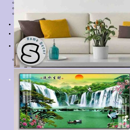
Tranh Lá Cây
Tranh Cá Chép
Tranh Tĩnh Vật
Tranh Đồng Quê
Tranh Thuỷ Mặc
Tranh Con Hổ
Tin tức
Liên hệ
Giỏ hàng
Chưa có sản phẩm trong giỏ hàng.
Tìm
kiếm: