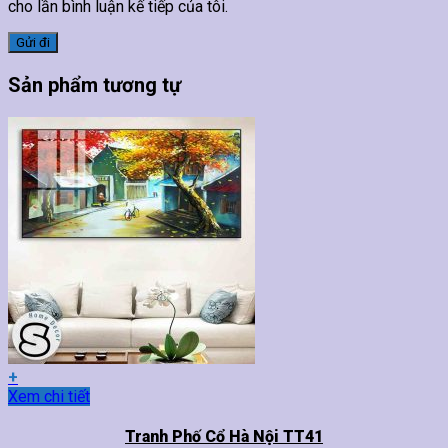
cho lần bình luận kế tiếp của tôi.
Sản phẩm tương tự
+
Sản
Xem chi tiết
phẩm
này
Tranh Phố Cổ Hà Nội TT41