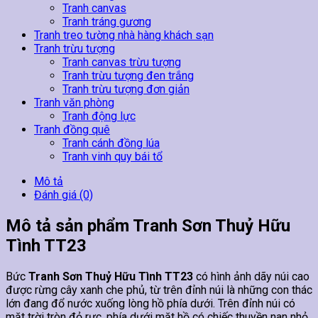
Tranh canvas
Tranh tráng gương
Tranh treo tường nhà hàng khách sạn
Tranh trừu tượng
Tranh canvas trừu tượng
Tranh trừu tượng đen trắng
Tranh trừu tượng đơn giản
Tranh văn phòng
Tranh động lực
Tranh đồng quê
Tranh cánh đồng lúa
Tranh vinh quy bái tổ
Mô tả
Đánh giá (0)
Mô tả sản phẩm Tranh Sơn Thuỷ Hữu
Tình TT23
Bức
Tranh Sơn Thuỷ Hữu Tình TT23
có hình ảnh dãy núi cao
được rừng cây xanh che phủ, từ trên đỉnh núi là những con thác
lớn đang đổ nước xuống lòng hồ phía dưới. Trên đỉnh núi có
mặt trời tròn đỏ rực, phía dưới mặt hồ có chiếc thuyền nan nhỏ,