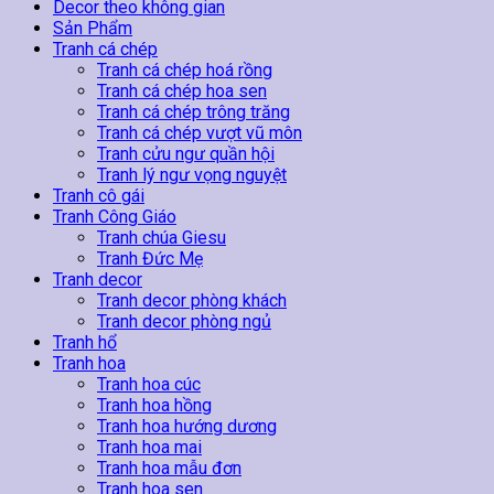
TT23
Decor theo không gian
số
Sản Phẩm
lượng
Tranh cá chép
Tranh cá chép hoá rồng
Tranh cá chép hoa sen
Tranh cá chép trông trăng
Tranh cá chép vượt vũ môn
Tranh cửu ngư quần hội
Tranh lý ngư vọng nguyệt
Tranh cô gái
Tranh Công Giáo
Tranh chúa Giesu
Tranh Đức Mẹ
Tranh decor
Tranh decor phòng khách
Tranh decor phòng ngủ
Tranh hổ
Tranh hoa
Tranh hoa cúc
Tranh hoa hồng
Tranh hoa hướng dương
Tranh hoa mai
Tranh hoa mẫu đơn
Tranh hoa sen