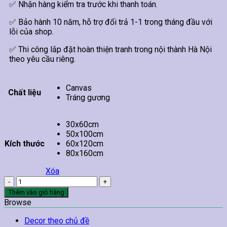
✅ Nhận hàng kiểm tra trước khi thanh toán.
✅ Bảo hành 10 năm, hỗ trợ đổi trả 1-1 trong tháng đầu với
lỗi của shop.
✅ Thi công lắp đặt hoàn thiện tranh trong nội thành Hà Nội
theo yêu cầu riêng.
Canvas
Chất liệu
Tráng gương
30x60cm
50x100cm
Kích thước
60x120cm
80x160cm
Xóa
Tranh
Sơn
Thêm vào giỏ hàng
Thuỷ
Browse
Hữu
Tình
Decor theo chủ đề