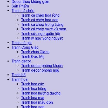
Quần
Decor theo không gian
Hội
Sản Phẩm
13
Tranh cá chép
số
Tranh cá chép hoá rồng
lượng
Tranh cá chép hoa sen
Tranh cá chép trông trăng
Tranh cá chép vượt vũ môn
Tranh cửu ngư quần hội
Tranh lý ngư vọng nguyệt
Tranh cô gái
Tranh Công Giáo
Tranh chúa Giesu
Tranh Đức Mẹ
Tranh decor
Tranh decor phòng khách
Tranh decor phòng ngủ
Tranh hổ
Tranh hoa
Tranh hoa cúc
Tranh hoa hồng
Tranh hoa hướng dương
Tranh hoa mai
Tranh hoa mẫu đơn
Tranh hoa sen