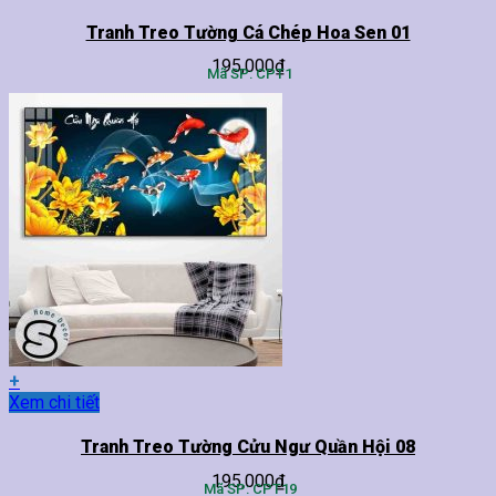
phẩm
này
Tranh Treo Tường Cá Chép Hoa Sen 01
có
195,000
₫
nhiều
Mã SP: CPT1
biến
thể.
Các
tùy
chọn
có
thể
được
chọn
trên
trang
sản
phẩm
+
Sản
Xem chi tiết
phẩm
này
Tranh Treo Tường Cửu Ngư Quần Hội 08
có
195,000
₫
nhiều
Mã SP: CPT19