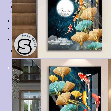
Tranh Lá Cây
Tranh Cá Chép
Tranh Tĩnh Vật
Tranh Đồng Quê
Tranh Thuỷ Mặc
Tranh Con Hổ
Tin tức
Liên hệ
Giỏ hàng
Chưa có sản phẩm trong giỏ hàng.
Tìm
kiếm: