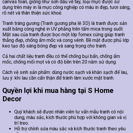
canvas toan, giống như sơn dầu vẽ tay, loại mực được sử
dụng trên máy in là mực công nghiệp có màu in đẹp, tươi sáng,
rõ nét và thân thiện sức khoẻ.
Tranh tráng gương (Tranh gương pha lê 3D) là tranh được sản
xuất bằng công nghệ in UV phẳng trên tấm mica trong suốt.
Mặt sau của tranh được bọc một lớp fomex cứng giúp tranh
thẳng đẹp, chống ẩm mốc và cong vênh. Bề mặt được phủ lớp
keo tạo độ sáng bóng đẹp và sang trọng cho tranh.
Cả hai chất liệu tranh đều có thể chống bụi bẩn, chống ẩm
mốc, chống mối mọt và có độ bền trên 20 năm sử dụng.
Cách vệ sinh sản phẩm: dùng nước sạch và khăn sạch để lau,
lưu ý: khi lau cần cẩn thận để tránh làm xước mặt tranh.
Quyền lợi khi mua hàng tại S Home
Decor
Quý khách sẽ được nhân viên tư vấn mẫu tranh có nội
dung, màu sắc, kích thước phù hợp với không gian và vị
trí treo.
Hỗ trợ chỉnh sửa màu sắc và kích thước tranh theo yêu