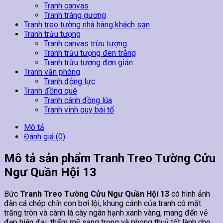
Tranh canvas
Tranh tráng gương
Tranh treo tường nhà hàng khách sạn
Tranh trừu tượng
Tranh canvas trừu tượng
Tranh trừu tượng đen trắng
Tranh trừu tượng đơn giản
Tranh văn phòng
Tranh động lực
Tranh đồng quê
Tranh cánh đồng lúa
Tranh vinh quy bái tổ
Mô tả
Đánh giá (0)
Mô tả sản phẩm Tranh Treo Tường Cửu
Ngư Quần Hội 13
Bức
Tranh Treo Tường Cửu Ngư Quần Hội 13
có hình ảnh
đàn cá chép chín con bơi lội, khung cảnh của tranh có mặt
trăng tròn và cành lá cây ngân hạnh xanh vàng, mang đến vẻ
đẹp hiện đại, thẩm mỹ sang trọng và phong thuỷ tốt lành cho