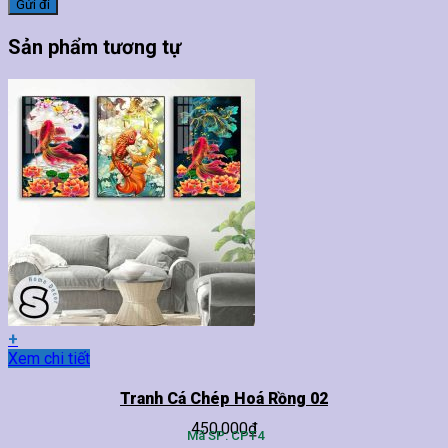
Sản phẩm tương tự
+
Sản
Xem chi tiết
phẩm
này
Tranh Cá Chép Hoá Rồng 02
có
450,000
₫
nhiều
Mã SP: CPT4