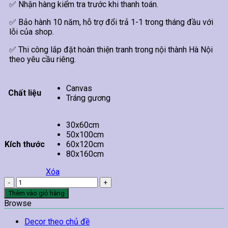
✅ Nhận hàng kiểm tra trước khi thanh toán.
✅ Bảo hành 10 năm, hỗ trợ đổi trả 1-1 trong tháng đầu với
lỗi của shop.
✅ Thi công lắp đặt hoàn thiện tranh trong nội thành Hà Nội
theo yêu cầu riêng.
Canvas
Chất liệu
Tráng gương
30x60cm
50x100cm
Kích thước
60x120cm
80x160cm
Xóa
Tranh
Treo
Thêm vào giỏ hàng
Tường
Browse
Cửu
Ngư
Decor theo chủ đề