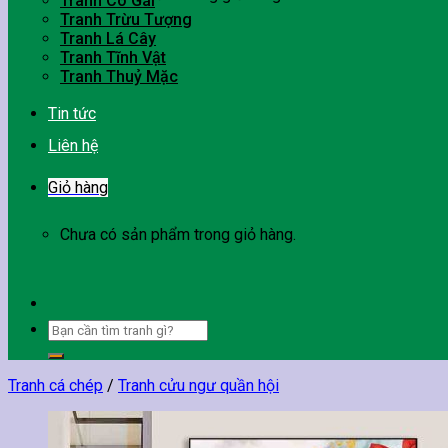
Tranh Cô Gái
Tranh Trừu Tượng
Tranh Lá Cây
Tranh Tĩnh Vật
Tranh Thuỷ Mặc
Tin tức
Liên hệ
Giỏ hàng
Chưa có sản phẩm trong giỏ hàng.
Tìm
kiếm:
Tranh cá chép
/
Tranh cửu ngư quần hội