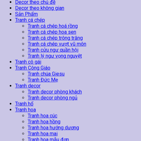
Quan
Decor theo chủ đề
Âm
Decor theo không gian
14
Sản Phẩm
số
Tranh cá chép
lượng
Tranh cá chép hoá rồng
Tranh cá chép hoa sen
Tranh cá chép trông trăng
Tranh cá chép vượt vũ môn
Tranh cửu ngư quần hội
Tranh lý ngư vọng nguyệt
Tranh cô gái
Tranh Công Giáo
Tranh chúa Giesu
Tranh Đức Mẹ
Tranh decor
Tranh decor phòng khách
Tranh decor phòng ngủ
Tranh hổ
Tranh hoa
Tranh hoa cúc
Tranh hoa hồng
Tranh hoa hướng dương
Tranh hoa mai
Tranh hoa mẫu đơn