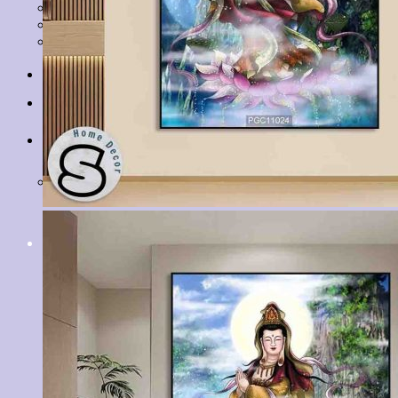
Tranh Lá Cây
Tranh Cá Chép
Tranh Tĩnh Vật
Tranh Đồng Quê
Tranh Thuỷ Mặc
Tranh Con Hổ
Tin tức
Liên hệ
Giỏ hàng
Chưa có sản phẩm trong giỏ hàng.
Tìm
kiếm: