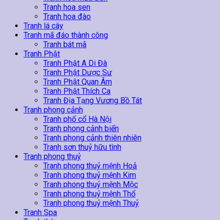
Tranh hoa sen
Tranh hoa đào
Tranh lá cây
Tranh mã đáo thành công
Tranh bát mã
Tranh Phật
Tranh Phật A Di Đà
Tranh Phật Dược Sư
Tranh Phật Quan Âm
Tranh Phật Thích Ca
Tranh Địa Tạng Vương Bồ Tát
Tranh phong cảnh
Tranh phố cổ Hà Nội
Tranh phong cảnh biển
Tranh phong cảnh thiên nhiên
Tranh sơn thuỷ hữu tình
Tranh phong thuỷ
Tranh phong thuỷ mệnh Hoả
Tranh phong thuỷ mệnh Kim
Tranh phong thuỷ mệnh Mộc
Tranh phong thuỷ mệnh Thổ
Tranh phong thuỷ mệnh Thuỷ
Tranh Spa