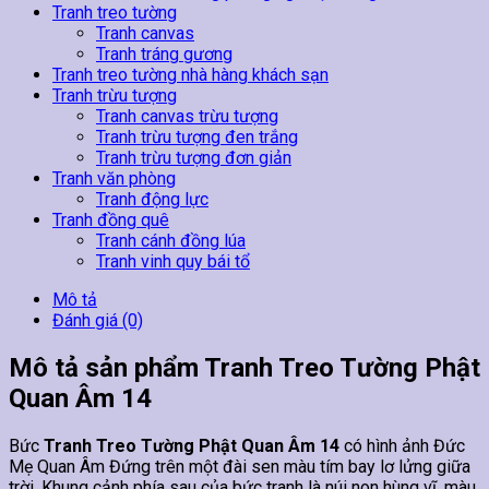
Tranh treo tường
Tranh canvas
Tranh tráng gương
Tranh treo tường nhà hàng khách sạn
Tranh trừu tượng
Tranh canvas trừu tượng
Tranh trừu tượng đen trắng
Tranh trừu tượng đơn giản
Tranh văn phòng
Tranh động lực
Tranh đồng quê
Tranh cánh đồng lúa
Tranh vinh quy bái tổ
Mô tả
Đánh giá (0)
Mô tả sản phẩm Tranh Treo Tường Phật
Quan Âm 14
Bức
Tranh Treo Tường Phật Quan Âm 14
có hình ảnh Đức
Mẹ Quan Âm Đứng trên một đài sen màu tím bay lơ lửng giữa
trời. Khung cảnh phía sau của bức tranh là núi non hùng vĩ, màu