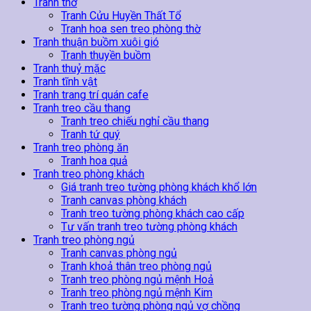
Tranh thờ
Tranh Cửu Huyền Thất Tổ
Tranh hoa sen treo phòng thờ
Tranh thuận buồm xuôi gió
Tranh thuyền buồm
Tranh thuỷ mặc
Tranh tĩnh vật
Tranh trang trí quán cafe
Tranh treo cầu thang
Tranh treo chiếu nghỉ cầu thang
Tranh tứ quý
Tranh treo phòng ăn
Tranh hoa quả
Tranh treo phòng khách
Giá tranh treo tường phòng khách khổ lớn
Tranh canvas phòng khách
Tranh treo tường phòng khách cao cấp
Tư vấn tranh treo tường phòng khách
Tranh treo phòng ngủ
Tranh canvas phòng ngủ
Tranh khoả thân treo phòng ngủ
Tranh treo phòng ngủ mệnh Hoả
Tranh treo phòng ngủ mệnh Kim
Tranh treo tường phòng ngủ vợ chồng