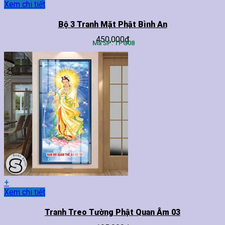
Sản
Xem chi tiết
phẩm
này
Bộ 3 Tranh Mặt Phật Bình An
có
450,000
₫
nhiều
Mã SP: TPG08
biến
thể.
Các
tùy
chọn
có
thể
được
chọn
trên
trang
sản
phẩm
+
Sản
Xem chi tiết
phẩm
này
Tranh Treo Tường Phật Quan Âm 03
có