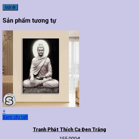
Sản phẩm tương tự
+
Sản
Xem chi tiết
phẩm
này
Tranh Phật Thích Ca Đen Trắng
có
155,000
₫