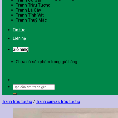
Tranh Cô Gái
Tranh Trừu Tượng
Tranh Lá Cây
Tranh Tĩnh Vật
Tranh Thuỷ Mặc
Tin tức
Liên hệ
Giỏ hàng
Chưa có sản phẩm trong giỏ hàng.
Tìm
kiếm:
Tranh trừu tượng
/
Tranh canvas trừu tượng