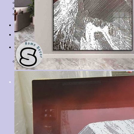
Tranh Lá Cây
Tranh Cá Chép
Tranh Tĩnh Vật
Tranh Đồng Quê
Tranh Thuỷ Mặc
Tranh Con Hổ
Tin tức
Liên hệ
Giỏ hàng
Chưa có sản phẩm trong giỏ hàng.
Tìm
kiếm: