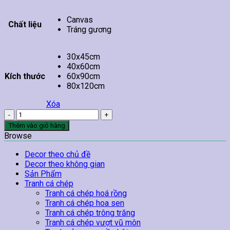
Canvas
Chất liệu
Tráng gương
30x45cm
40x60cm
Kích thước
60x90cm
80x120cm
Xóa
Tranh
Ngọn
Thêm vào giỏ hàng
Núi
Browse
Trắng
Và
Decor theo chủ đề
Bầu
Decor theo không gian
Trời
Sản Phẩm
Đỏ
Tranh cá chép
số
Tranh cá chép hoá rồng
lượng
Tranh cá chép hoa sen
Tranh cá chép trông trăng
Tranh cá chép vượt vũ môn