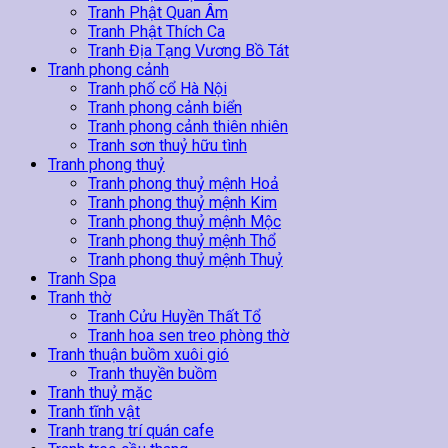
Tranh Phật Quan Âm
Tranh Phật Thích Ca
Tranh Địa Tạng Vương Bồ Tát
Tranh phong cảnh
Tranh phố cổ Hà Nội
Tranh phong cảnh biển
Tranh phong cảnh thiên nhiên
Tranh sơn thuỷ hữu tình
Tranh phong thuỷ
Tranh phong thuỷ mệnh Hoả
Tranh phong thuỷ mệnh Kim
Tranh phong thuỷ mệnh Mộc
Tranh phong thuỷ mệnh Thổ
Tranh phong thuỷ mệnh Thuỷ
Tranh Spa
Tranh thờ
Tranh Cửu Huyền Thất Tổ
Tranh hoa sen treo phòng thờ
Tranh thuận buồm xuôi gió
Tranh thuyền buồm
Tranh thuỷ mặc
Tranh tĩnh vật
Tranh trang trí quán cafe