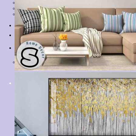
Tranh Lá Cây
Tranh Cá Chép
Tranh Tĩnh Vật
Tranh Đồng Quê
Tranh Thuỷ Mặc
Tranh Con Hổ
Tin tức
Liên hệ
Giỏ hàng
Chưa có sản phẩm trong giỏ hàng.
Tìm
kiếm: