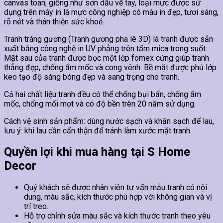
canvas toan, giống như sơn dầu vẽ tay, loại mực được sử
dụng trên máy in là mực công nghiệp có màu in đẹp, tươi sáng,
rõ nét và thân thiện sức khoẻ.
Tranh tráng gương (Tranh gương pha lê 3D) là tranh được sản
xuất bằng công nghệ in UV phẳng trên tấm mica trong suốt.
Mặt sau của tranh được bọc một lớp fomex cứng giúp tranh
thẳng đẹp, chống ẩm mốc và cong vênh. Bề mặt được phủ lớp
keo tạo độ sáng bóng đẹp và sang trọng cho tranh.
Cả hai chất liệu tranh đều có thể chống bụi bẩn, chống ẩm
mốc, chống mối mọt và có độ bền trên 20 năm sử dụng.
Cách vệ sinh sản phẩm: dùng nước sạch và khăn sạch để lau,
lưu ý: khi lau cần cẩn thận để tránh làm xước mặt tranh.
Quyền lợi khi mua hàng tại S Home
Decor
Quý khách sẽ được nhân viên tư vấn mẫu tranh có nội
dung, màu sắc, kích thước phù hợp với không gian và vị
trí treo.
Hỗ trợ chỉnh sửa màu sắc và kích thước tranh theo yêu