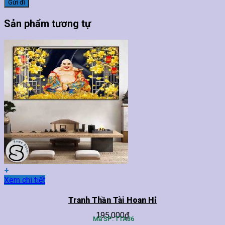
Sản phẩm tương tự
+
Sản
Xem chi tiết
phẩm
này
Tranh Thần Tài Hoan Hỉ
có
195,000
₫
nhiều
Mã SP: TTA36