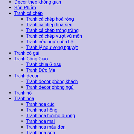
125
Decor theo không gian
số
Sản Phẩm
lượng
Tranh cá chép
Tranh cá chép hoá rồng
Tranh cá chép hoa sen
Tranh cá chép trông trăng
Tranh cá chép vượt vũ môn
Tranh cửu ngư quần hội
Tranh lý ngư vọng nguyệt
Tranh cô gái
Tranh Công Giáo
Tranh chúa Giesu
Tranh Đức Mẹ
Tranh decor
Tranh decor phòng khách
Tranh decor phòng ngủ
Tranh hổ
Tranh hoa
Tranh hoa cúc
Tranh hoa hồng
Tranh hoa hướng dương
Tranh hoa mai
Tranh hoa mẫu đơn
Tranh hoa sen