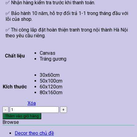
✅ Nhận hàng kiểm tra trước khi thanh toán.
✅ Bảo hành 10 năm, hỗ trợ đổi trả 1-1 trong tháng đầu với
lỗi của shop.
✅ Thi công lắp đặt hoàn thiện tranh trong nội thành Hà Nội
theo yêu cầu riêng.
Canvas
Chất liệu
Tráng gương
30x60cm
50x100cm
Kích thước
60x120cm
80x160cm
Xóa
Tranh
Trừu
Thêm vào giỏ hàng
Tượng
Browse
Treo
Tường
Decor theo chủ đề